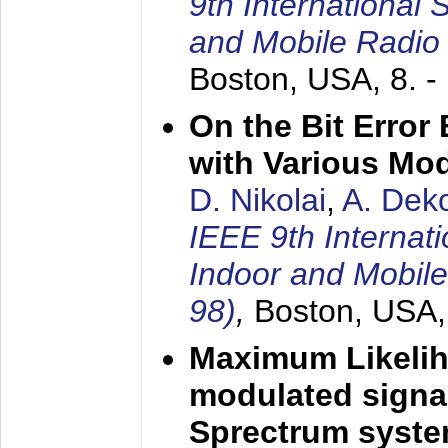
9th International
and Mobile Radio
Boston, USA,
8. 
On the Bit Erro
with Various Mo
D. Nikolai
,
A. Dek
IEEE 9th Internat
Indoor and Mobil
98)
,
Boston, USA
Maximum Likelih
modulated signal
Sprectrum syst