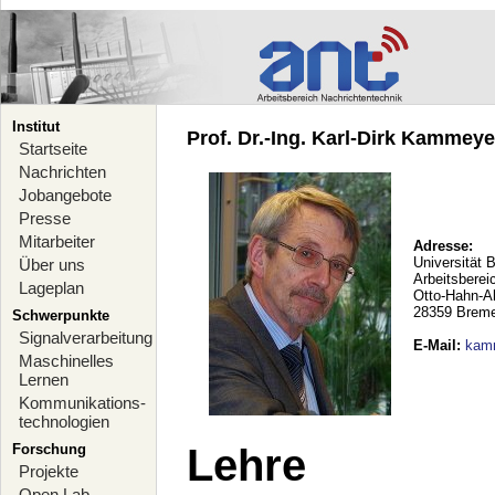
Institut
Prof. Dr.-Ing. Karl-Dirk Kammeyer
Startseite
Nachrichten
Jobangebote
Presse
Mitarbeiter
Adresse:
Universität 
Über uns
Arbeitsberei
Lageplan
Otto-Hahn-A
28359 Brem
Schwerpunkte
Signalverarbeitung
E-Mail
:
kam
Maschinelles
Lernen
Kommunikations-
technologien
Forschung
Lehre
Projekte
Open Lab