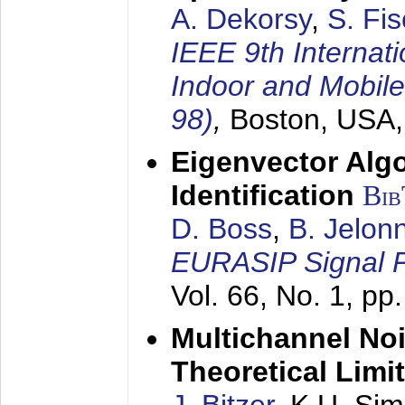
A. Dekorsy
,
S. Fis
IEEE 9th Internat
Indoor and Mobil
98)
,
Boston, USA
Eigenvector Alg
Identification
Bi
D. Boss
,
B. Jelon
EURASIP Signal P
Vol. 66, No. 1, pp
Multichannel No
Theoretical Limi