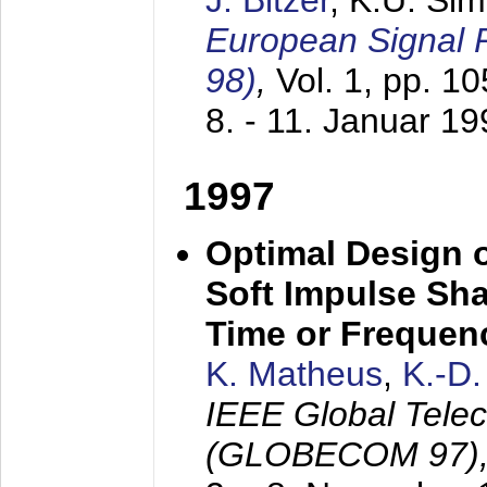
J. Bitzer
, K.U. Si
European Signal
98)
,
Vol. 1, pp. 1
8. - 11. Januar 1
1997
Optimal Design o
Soft Impulse Sha
Time or Frequenc
K. Matheus
,
K.-D
IEEE Global Tele
(GLOBECOM 97)