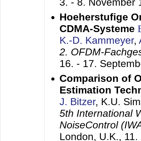
3. - 8. November
Hoeherstufige O
CDMA-Systeme
K.-D. Kammeyer
,
2. OFDM-Fachge
16. - 17. Septem
Comparison of O
Estimation Tech
J. Bitzer
, K.U. Si
5th International
NoiseControl (I
London, U.K.,
11.