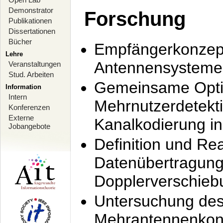
Demonstrator
Forschung
Publikationen
Dissertationen
Bücher
Empfängerkonzept
Lehre
Antennensysteme
Veranstaltungen
Stud. Arbeiten
Gemeinsame Opti
Information
Intern
Mehrnutzerdetekti
Konferenzen
Externe
Kanalkodierung 
Jobangebote
Definition und Re
Datenübertragung
Dopplerverschie
Untersuchung de
Mehrantennenkonz