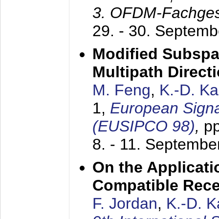
3. OFDM-Fachge
29. - 30. Septem
Modified Subspa
Multipath Direct
M. Feng
,
K.-D. K
1,
European Signa
(EUSIPCO 98)
,
p
8. - 11. Septembe
On the Applicati
Compatible Rece
F. Jordan
,
K.-D. 