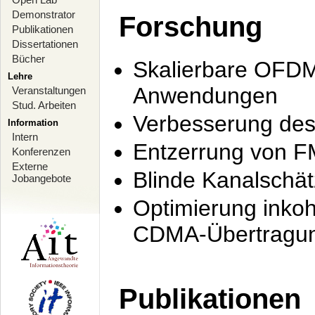
Demonstrator
Forschung
Publikationen
Dissertationen
Bücher
Skalierbare OFDM-
Lehre
Anwendungen
Veranstaltungen
Stud. Arbeiten
Verbesserung de
Information
Intern
Entzerrung von F
Konferenzen
Externe
Blinde Kanalschä
Jobangebote
Optimierung inko
CDMA-Übertragung
Publikationen