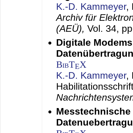
K.-D. Kammeyer
,
Archiv für Elektr
(AEÜ),
Vol. 34, p
Digitale Modems
Datenübertragun
BibT
X
E
K.-D. Kammeyer
,
Habilitationsschrif
Nachrichtensyst
Messtechnische
Datenuebertragu