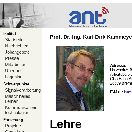
Institut
Prof. Dr.-Ing. Karl-Dirk Kammeyer
Startseite
Nachrichten
Jobangebote
Presse
Mitarbeiter
Adresse:
Universität 
Über uns
Arbeitsberei
Lageplan
Otto-Hahn-A
28359 Brem
Schwerpunkte
Signalverarbeitung
E-Mail
:
kam
Maschinelles
Lernen
Kommunikations-
technologien
Forschung
Lehre
Projekte
Open Lab