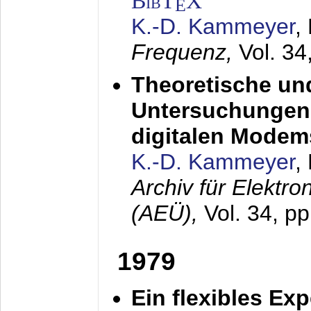
BibT
X
E
K.-D. Kammeyer
,
Frequenz,
Vol. 34
Theoretische un
Untersuchungen 
digitalen Modem
K.-D. Kammeyer
,
Archiv für Elektr
(AEÜ),
Vol. 34, pp
1979
Ein flexibles Ex