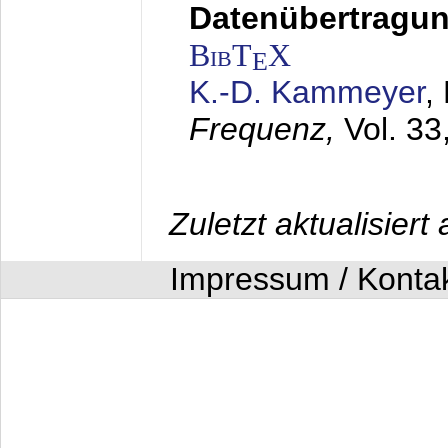
Datenübertragung
BibT
X
E
K.-D. Kammeyer
,
Frequenz,
Vol. 33
Zuletzt aktualisier
Impressum / Konta