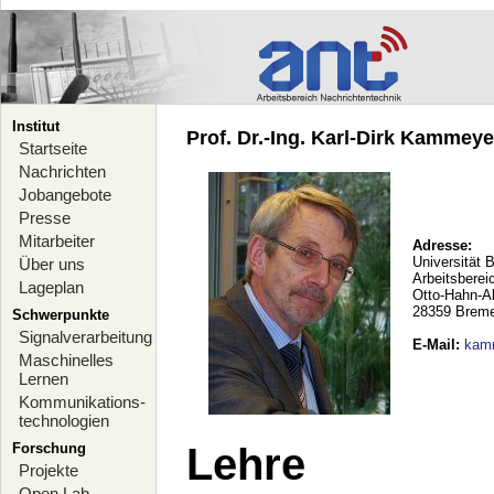
Institut
Prof. Dr.-Ing. Karl-Dirk Kammeyer
Startseite
Nachrichten
Jobangebote
Presse
Mitarbeiter
Adresse:
Universität 
Über uns
Arbeitsberei
Lageplan
Otto-Hahn-A
28359 Brem
Schwerpunkte
Signalverarbeitung
E-Mail
:
kam
Maschinelles
Lernen
Kommunikations-
technologien
Forschung
Lehre
Projekte
Open Lab