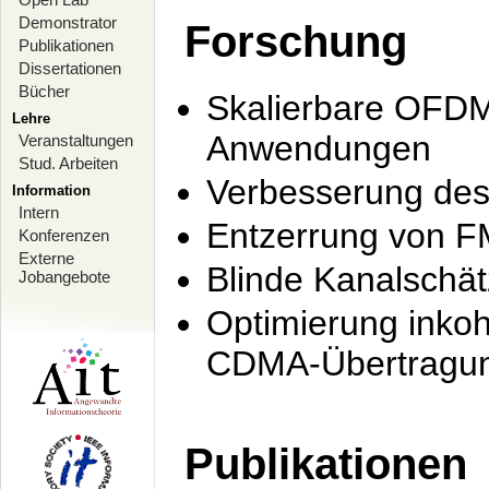
Demonstrator
Forschung
Publikationen
Dissertationen
Bücher
Skalierbare OFDM-
Lehre
Anwendungen
Veranstaltungen
Stud. Arbeiten
Verbesserung de
Information
Intern
Entzerrung von F
Konferenzen
Externe
Blinde Kanalschä
Jobangebote
Optimierung inko
CDMA-Übertragung
Publikationen