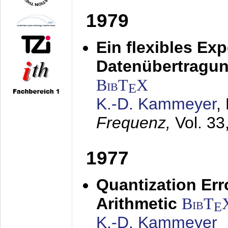
1979
Ein flexibles Ex
Datenübertragung
BibT
X
E
K.-D. Kammeyer
,
Frequenz,
Vol. 33
1977
Quantization Err
Arithmetic
BibT
E
K.-D. Kammeyer