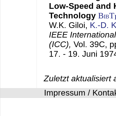
Low-Speed and 
Technology
BibT
W.K. Giloi,
K.-D.
IEEE Internation
(ICC),
Vol. 39C, p
17. - 19. Juni 197
Zuletzt aktualisier
Impressum / Konta