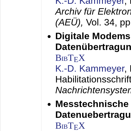
K.-D. Kammeyer
,
Archiv für Elektr
(AEÜ),
Vol. 34, p
Digitale Modems
Datenübertragun
BibT
X
E
K.-D. Kammeyer
,
Habilitationsschrif
Nachrichtensyst
Messtechnische
Datenuebertragu
BibT
X
E