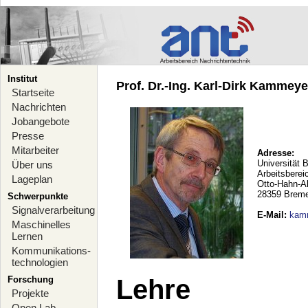
Institut
Prof. Dr.-Ing. Karl-Dirk Kammeyer
Startseite
Nachrichten
Jobangebote
Presse
Mitarbeiter
Adresse:
Universität 
Über uns
Arbeitsberei
Lageplan
Otto-Hahn-A
28359 Brem
Schwerpunkte
Signalverarbeitung
E-Mail
:
kam
Maschinelles
Lernen
Kommunikations-
technologien
Forschung
Lehre
Projekte
Open Lab