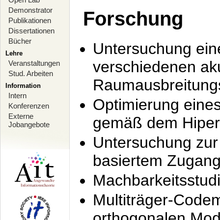
Demonstrator
Forschung
Publikationen
Dissertationen
Bücher
Untersuchung ein
Lehre
verschiedenen ak
Veranstaltungen
Stud. Arbeiten
Raumausbreitung
Information
Intern
Optimierung ein
Konferenzen
Externe
gemäß dem Hiperl
Jobangebote
Untersuchung zur 
basiertem Zugan
Machbarkeitsstud
Multiträger-Codem
orthogonalen Mod