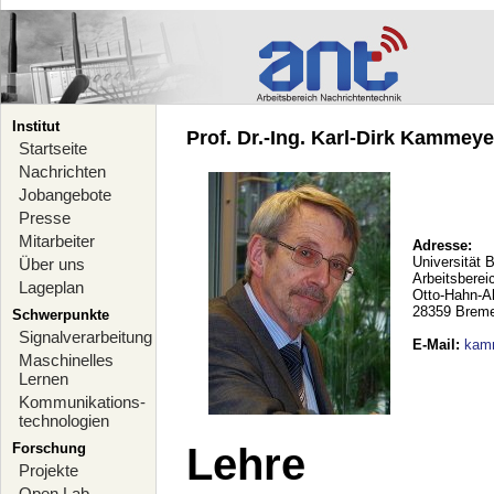
Institut
Prof. Dr.-Ing. Karl-Dirk Kammeyer
Startseite
Nachrichten
Jobangebote
Presse
Mitarbeiter
Adresse:
Universität 
Über uns
Arbeitsberei
Lageplan
Otto-Hahn-A
28359 Brem
Schwerpunkte
Signalverarbeitung
E-Mail
:
kam
Maschinelles
Lernen
Kommunikations-
technologien
Forschung
Lehre
Projekte
Open Lab