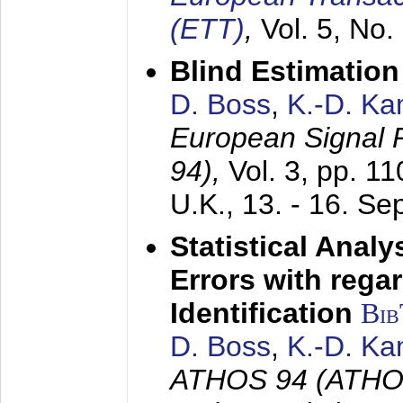
(ETT)
,
Vol. 5, No.
Blind Estimatio
D. Boss
,
K.-D. K
European Signal
94),
Vol. 3, pp. 1
U.K.,
13. - 16. S
Statistical Anal
Errors with rega
Identification
Bi
D. Boss
,
K.-D. K
ATHOS 94 (ATHOS