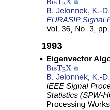
BibT
X
E
B. Jelonnek
,
K.-D
EURASIP Signal P
Vol. 36, No. 3, pp
1993
Eigenvector Algo
BibT
X
E
B. Jelonnek
,
K.-D
IEEE Signal Proc
Statistics (SPW-
Processing Worksh