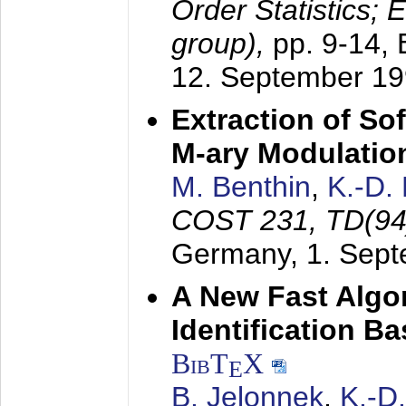
Order Statistics;
group),
pp. 9-14,
12. September 1
Extraction of Sof
M-ary Modulatio
M. Benthin
,
K.-D.
COST 231, TD(94
Germany,
1. Sep
A New Fast Algo
Identification B
BibT
X
E
B. Jelonnek
,
K.-D