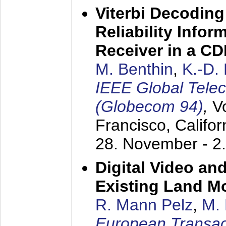
Viterbi Decoding
Reliability Info
Receiver in a C
M. Benthin
,
K.-D.
IEEE Global Tele
(Globecom 94)
,
V
Francisco, Califor
28. November - 2
Digital Video an
Existing Land M
R. Mann Pelz
,
M. 
European Transac