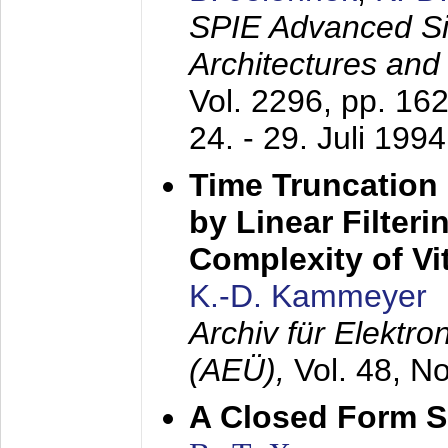
SPIE Advanced Sig
Architectures and
Vol. 2296, pp. 16
24. - 29. Juli 1994
Time Truncation
by Linear Filter
Complexity of Vi
K.-D. Kammeyer
Archiv für Elektr
(AEÜ),
Vol. 48, N
A Closed Form So