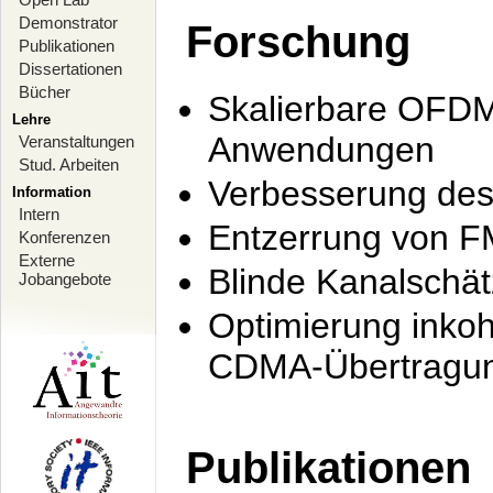
Demonstrator
Forschung
Publikationen
Dissertationen
Bücher
Skalierbare OFDM-
Lehre
Anwendungen
Veranstaltungen
Stud. Arbeiten
Verbesserung de
Information
Intern
Entzerrung von F
Konferenzen
Externe
Blinde Kanalschä
Jobangebote
Optimierung inko
CDMA-Übertragung
Publikationen