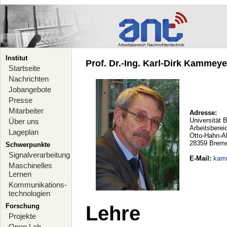
Institut
Prof. Dr.-Ing. Karl-Dirk Kammeyer
Startseite
Nachrichten
Jobangebote
Presse
Mitarbeiter
Adresse:
Universität 
Über uns
Arbeitsberei
Lageplan
Otto-Hahn-A
28359 Brem
Schwerpunkte
Signalverarbeitung
E-Mail
:
kam
Maschinelles
Lernen
Kommunikations-
technologien
Forschung
Lehre
Projekte
Open Lab