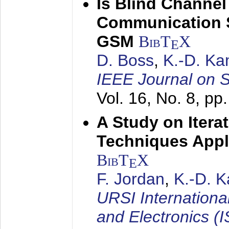
Is Blind Channel
Communication 
GSM
BibT
X
E
D. Boss
,
K.-D. K
IEEE Journal on 
Vol. 16, No. 8, p
A Study on Itera
Techniques Appl
BibT
X
E
F. Jordan
,
K.-D. 
URSI Internation
and Electronics (