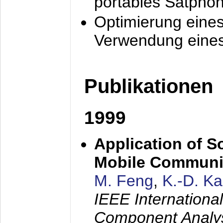
portables Satpho
Optimierung eine
Verwendung eines
Publikationen
1999
Application of S
Mobile Communi
M. Feng
,
K.-D. K
IEEE Internation
Component Analysi