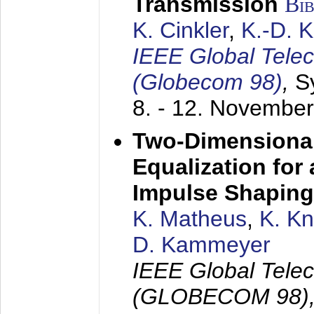
Transmission
Bi
K. Cinkler
,
K.-D. 
IEEE Global Tele
(Globecom 98)
,
S
8. - 12. Novembe
Two-Dimensional
Equalization for 
Impulse Shaping
K. Matheus
,
K. K
D. Kammeyer
IEEE Global Tele
(GLOBECOM 98)