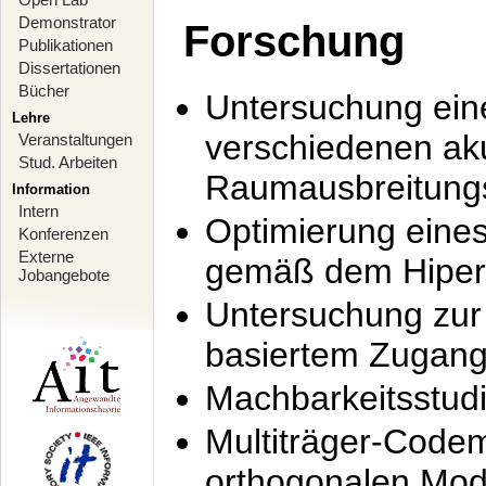
Demonstrator
Forschung
Publikationen
Dissertationen
Bücher
Untersuchung ein
Lehre
verschiedenen ak
Veranstaltungen
Stud. Arbeiten
Raumausbreitung
Information
Intern
Optimierung ein
Konferenzen
Externe
gemäß dem Hiperl
Jobangebote
Untersuchung zur 
basiertem Zugan
Machbarkeitsstud
Multiträger-Codem
orthogonalen Mod