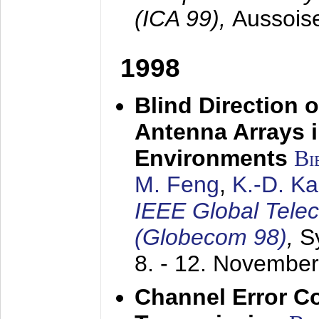
(ICA 99),
Aussois
1998
Blind Direction o
Antenna Arrays 
Environments
Bi
M. Feng
,
K.-D. K
IEEE Global Tele
(Globecom 98)
,
S
8. - 12. Novembe
Channel Error C