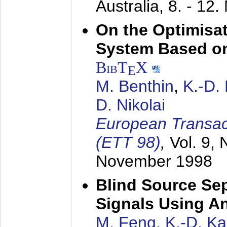
Australia,
8. - 12
On the Optimisa
System Based on
BibT
X
E
M. Benthin
,
K.-D.
D. Nikolai
European Transac
(ETT 98)
,
Vol. 9, 
November 1998
Blind Source Se
Signals Using A
M. Feng
,
K.-D. K