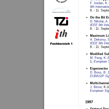
F. Jordan
,
K.
9th Internat
8. - 11. Sep
On the Bit 
D. Nikolai
,
A.
IEEE 9th Int
8. - 11. Sep
Maximum Lik
A. Dekorsy
,
S
IEEE 9th Int
8. - 11. Sep
Modified Su
M. Feng
,
K.-
1,
European 
Eigenvector 
D. Boss
,
B. 
EURASIP Sig
Multichannel
J. Bitzer
, K.
European Sig
1997
Optimal Desi