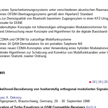
 eines Spracherkennungssystems unter verschiedenen akustischen Raumau
 eines OFDM-Übertragungssytems gemäß dem Hiperlan/2 Standard
 zur Dienstqualität von Bluetooth basiertem Zugangssytem in einer KFZ-Um
studie für DÜNE
odemultiplex Konzepte mit höherstufigen orthogonalen Modulationsformen für
nd Untersuchung neuer Konzepte und Algorithmen für die digitale Basisband-S
 CDMA und OFDM für zukünftige Mobilfunksysteme
eines 16 QAM-Demodulators für ein portables Satphone M4
eines neuen CDMA-Konzeptes unter Verwendung eines hybriden Modulationve
blinder Algorithmen zur Schätzung und Korrektur von Mobilfunkkanälen unter 
ionären Statistik zweiter Ordnung
nen
18
|
19
|
20
elihood-Decodierung von hoeherstufig orthogonal modulierten Signa
yer
,
A. Dekorsy
hgespraech,
Braunschweig, Germany,
29. - 30. September 1998
ication of Turbo Equalizers in GSM Compatible Receivers
BibT
X
E