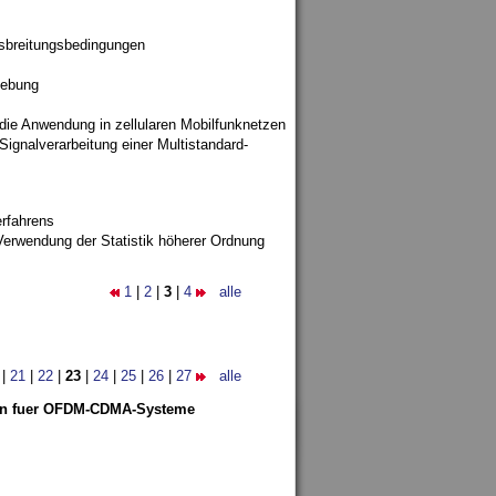
sbreitungsbedingungen
gebung
 die Anwendung in zellularen Mobilfunknetzen
ignalverarbeitung einer Multistandard-
rfahrens
Verwendung der Statistik höherer Ordnung
1
|
2
|
3
|
4
alle
|
21
|
22
|
23
|
24
|
25
|
26
|
27
alle
len fuer OFDM-CDMA-Systeme