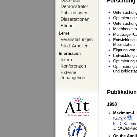
Forschung
Demonstrator
Publikationen
Untersuchung
Optimierung
Dissertationen
Untersuchung
Bücher
Machbarkeits
Lehre
Multiträger-C
Veranstaltungen
Entwicklung u
Mobilstation
Stud. Arbeiten
Eignung von
Information
Entwicklung 
Intern
Optimierung 
Konferenzen
Optimierung 
und zyklostat
Externe
Jobangebote
Publikatio
1998
Maximum-Lik
BibT
X
E
K.-D. Kamme
3. OFDM-Fac
On the Appl