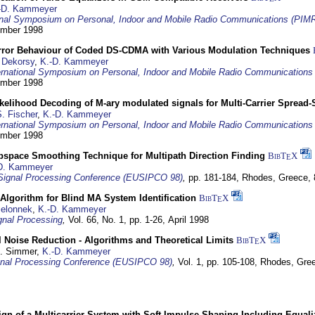
-D. Kammeyer
ional Symposium on Personal, Indoor and Mobile Radio Communications (PIM
tember 1998
Error Behaviour of Coded DS-CDMA with Various Modulation Techniques
 Dekorsy
,
K.-D. Kammeyer
ernational Symposium on Personal, Indoor and Mobile Radio Communication
tember 1998
elihood Decoding of M-ary modulated signals for Multi-Carrier Spread
. Fischer
,
K.-D. Kammeyer
ernational Symposium on Personal, Indoor and Mobile Radio Communication
tember 1998
bspace Smoothing Technique for Multipath Direction Finding
BibT
X
E
D. Kammeyer
Signal Processing Conference (EUSIPCO 98)
,
pp. 181-184,
Rhodes, Greece,
Algorithm for Blind MA System Identification
BibT
X
E
Jelonnek
,
K.-D. Kammeyer
nal Processing
,
Vol. 66, No. 1, pp. 1-26,
April 1998
 Noise Reduction - Algorithms and Theoretical Limits
BibT
X
E
U. Simmer,
K.-D. Kammeyer
nal Processing Conference (EUSIPCO 98)
,
Vol. 1, pp. 105-108,
Rhodes, Gre
gn of a Multicarrier System with Soft Impulse Shaping Including Equali