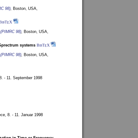
RC 98)
,
Boston, USA,
BibT
X
E
s (PIMRC 98)
,
Boston, USA,
-Sprectrum systems
BibT
X
E
s (PIMRC 98)
,
Boston, USA,
8. - 11. September 1998
ece,
8. - 11. Januar 1998
zation in Time or Frequency