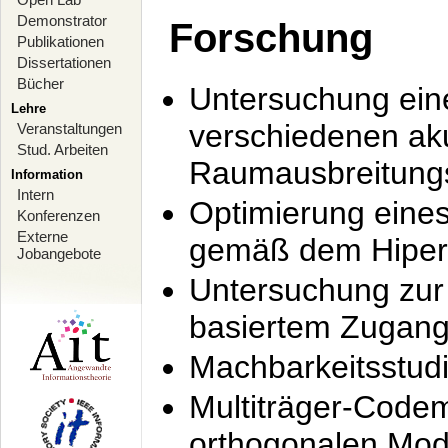
Demonstrator
Forschung
Publikationen
Dissertationen
Bücher
Untersuchung ein
Lehre
verschiedenen ak
Veranstaltungen
Stud. Arbeiten
Raumausbreitung
Information
Intern
Optimierung ein
Konferenzen
Externe
gemäß dem Hiperl
Jobangebote
Untersuchung zur 
basiertem Zugan
Machbarkeitsstud
Multiträger-Codem
orthogonalen Mod