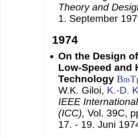
Theory and Desig
1. September 197
1974
On the Design of
Low-Speed and 
Technology
BibT
W.K. Giloi,
K.-D.
IEEE Internation
(ICC),
Vol. 39C, p
17. - 19. Juni 197