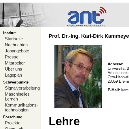
Institut
Prof. Dr.-Ing. Karl-Dirk Kammeyer
Startseite
Nachrichten
Jobangebote
Presse
Mitarbeiter
Adresse:
Universität 
Über uns
Arbeitsberei
Lageplan
Otto-Hahn-A
28359 Brem
Schwerpunkte
Signalverarbeitung
E-Mail
:
kam
Maschinelles
Lernen
Kommunikations-
technologien
Forschung
Lehre
Projekte
Open Lab