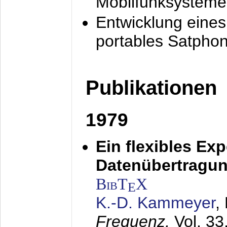
Mobilfunksysteme
Entwicklung eine
portables Satpho
Publikationen
1979
Ein flexibles Ex
Datenübertragung
BibT
X
E
K.-D. Kammeyer
,
Frequenz,
Vol. 33