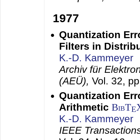
1977
Quantization Err
Filters in Distri
K.-D. Kammeyer
Archiv für Elektr
(AEÜ),
Vol. 32, p
Quantization Err
Arithmetic
BibT
E
K.-D. Kammeyer
IEEE Transactions