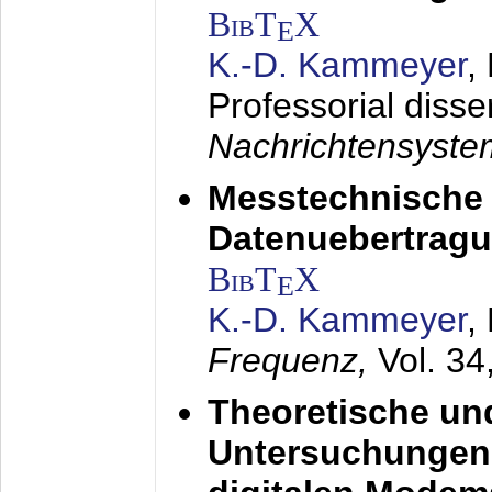
BibT
X
E
K.-D. Kammeyer
,
Professorial disse
Nachrichtensyst
Messtechnische
Datenuebertragu
BibT
X
E
K.-D. Kammeyer
,
Frequenz,
Vol. 34
Theoretische un
Untersuchungen 