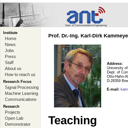
Institute
Prof. Dr.-Ing. Karl-Dirk Kammey
Home
News
Jobs
Press
Staff
Address:
University o
About us
Dept. of Co
How to reach us
Otto-Hahn-A
D-28359 Br
Research Focus
Signal Processing
E-mail
:
kam
Machine Learning
Communications
Research
Projects
Teaching
Open Lab
Demonstrator