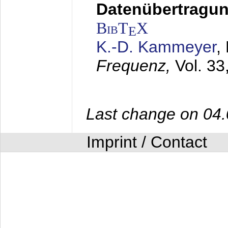
Datenübertragung
BibT
X
E
K.-D. Kammeyer
,
Frequenz,
Vol. 33
Last change on 04
Imprint / Contact