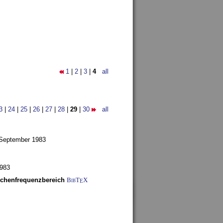
1
|
2
|
3
|
4
all
3
|
24
|
25
|
26
|
27
|
28
|
29
|
30
all
 September 1983
1983
schenfrequenzbereich
BibT
X
E