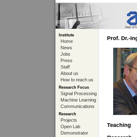
Institute
Prof. Dr.-I
Home
News
Jobs
Press
Staff
About us
How to reach us
Research Focus
Signal Processing
Machine Learning
Communications
Research
Projects
Teaching
Open Lab
Demonstrator