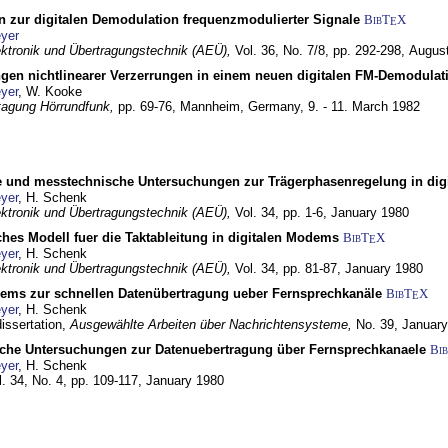
n zur digitalen Demodulation frequenzmodulierter Signale
BibT
X
E
yer
lektronik und Übertragungstechnik (AEÜ),
Vol. 36, No. 7/8, pp. 292-298,
Augus
gen nichtlinearer Verzerrungen in einem neuen digitalen FM-Demodula
yer
, W. Kooke
tagung Hörrundfunk,
pp. 69-76,
Mannheim, Germany,
9. - 11. March 1982
e und messtechnische Untersuchungen zur Trägerphasenregelung in di
yer
, H. Schenk
lektronik und Übertragungstechnik (AEÜ),
Vol. 34, pp. 1-6,
January 1980
ches Modell fuer die Taktableitung in digitalen Modems
BibT
X
E
yer
, H. Schenk
lektronik und Übertragungstechnik (AEÜ),
Vol. 34, pp. 81-87,
January 1980
dems zur schnellen Datenübertragung ueber Fernsprechkanäle
BibT
X
E
yer
, H. Schenk
dissertation,
Ausgewählte Arbeiten über Nachrichtensysteme,
No. 39,
January
che Untersuchungen zur Datenuebertragung über Fernsprechkanaele
Bi
yer
, H. Schenk
l. 34, No. 4, pp. 109-117,
January 1980