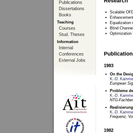
Research
Publications
Dissertations
Scalable OFD
Books
Enhancement
Teaching
Equalization 
Courses
Blind Channe
Optimization 
Stud. Theses
Information
Internal
Publicatio
Conferences
External Jobs
1983
On the Desig
K.-D. Kamme
European Si
Probleme de
K.-D. Kamme
NTG-Fachberi
Realisierun
K.-D. Kamme
Frequenz,
Vo
1982