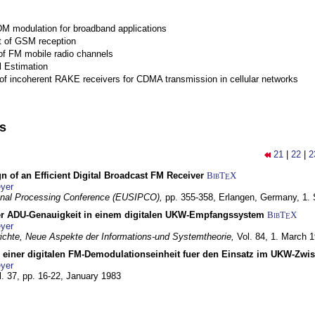
M modulation for broadband applications
 of GSM reception
of FM mobile radio channels
l Estimation
of incoherent RAKE receivers for CDMA transmission in cellular networks
ns
21
|
22
|
2
n of an Efficient Digital Broadcast FM Receiver
BibT
X
E
yer
gnal Processing Conference (EUSIPCO),
pp. 355-358,
Erlangen, Germany,
1.
r ADU-Genauigkeit in einem digitalen UKW-Empfangssystem
BibT
X
E
yer
chte, Neue Aspekte der Informations-und Systemtheorie,
Vol. 84,
1. March 
g einer digitalen FM-Demodulationseinheit fuer den Einsatz im UKW-Zwi
yer
l. 37, pp. 16-22,
January 1983