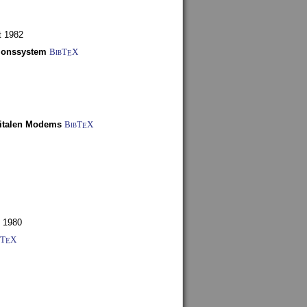
t 1982
tionssystem
BibT
X
E
gitalen Modems
BibT
X
E
 1980
bT
X
E