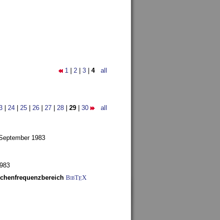
1
|
2
|
3
|
4
all
3
|
24
|
25
|
26
|
27
|
28
|
29
|
30
all
 September 1983
1983
schenfrequenzbereich
BibT
X
E