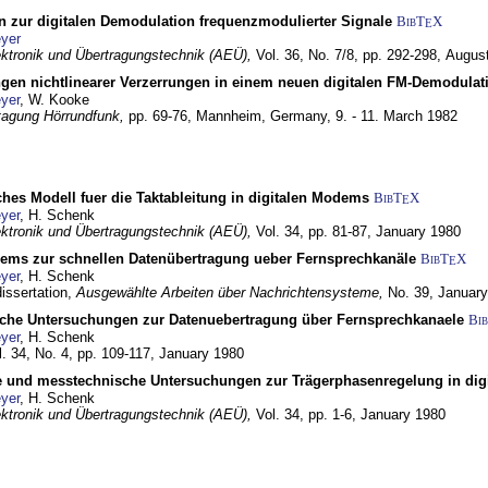
n zur digitalen Demodulation frequenzmodulierter Signale
BibT
X
E
yer
lektronik und Übertragungstechnik (AEÜ),
Vol. 36, No. 7/8, pp. 292-298,
Augus
gen nichtlinearer Verzerrungen in einem neuen digitalen FM-Demodula
yer
, W. Kooke
tagung Hörrundfunk,
pp. 69-76,
Mannheim, Germany,
9. - 11. March 1982
ches Modell fuer die Taktableitung in digitalen Modems
BibT
X
E
yer
, H. Schenk
lektronik und Übertragungstechnik (AEÜ),
Vol. 34, pp. 81-87,
January 1980
dems zur schnellen Datenübertragung ueber Fernsprechkanäle
BibT
X
E
yer
, H. Schenk
dissertation,
Ausgewählte Arbeiten über Nachrichtensysteme,
No. 39,
January
che Untersuchungen zur Datenuebertragung über Fernsprechkanaele
Bi
yer
, H. Schenk
l. 34, No. 4, pp. 109-117,
January 1980
e und messtechnische Untersuchungen zur Trägerphasenregelung in di
yer
, H. Schenk
lektronik und Übertragungstechnik (AEÜ),
Vol. 34, pp. 1-6,
January 1980