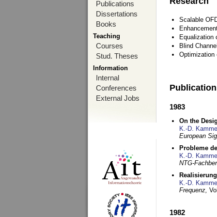
Research
Publications
Dissertations
Scalable OFD
Books
Enhancement
Teaching
Equalization 
Courses
Blind Channe
Optimization 
Stud. Theses
Information
Internal
Publicatio
Conferences
External Jobs
1983
On the Desig
K.-D. Kamme
European Si
Probleme de
K.-D. Kamme
NTG-Fachberi
Realisierun
K.-D. Kamme
Frequenz,
Vo
1982