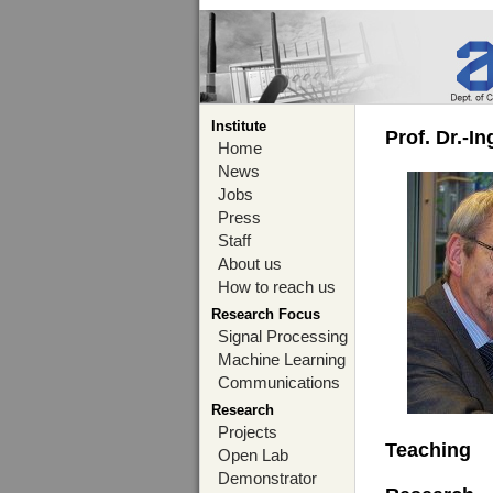
Institute
Prof. Dr.-I
Home
News
Jobs
Press
Staff
About us
How to reach us
Research Focus
Signal Processing
Machine Learning
Communications
Research
Projects
Teaching
Open Lab
Demonstrator