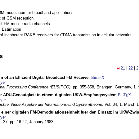
M modulation for broadband applications
 of GSM reception
of FM mobile radio channels
l Estimation
of incoherent RAKE receivers for CDMA transmission in cellular networks
ns
21
|
22
|
2
n of an Efficient Digital Broadcast FM Receiver
BibT
X
E
yer
gnal Processing Conference (EUSIPCO),
pp. 355-358,
Erlangen, Germany,
1.
r ADU-Genauigkeit in einem digitalen UKW-Empfangssystem
BibT
X
E
yer
chte, Neue Aspekte der Informations-und Systemtheorie,
Vol. 84,
1. March 
g einer digitalen FM-Demodulationseinheit fuer den Einsatz im UKW-Zwi
yer
l. 37, pp. 16-22,
January 1983