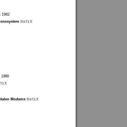
t 1982
tionssystem
BibT
X
E
 1980
bT
X
E
gitalen Modems
BibT
X
E