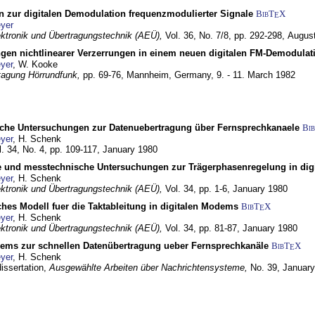
n zur digitalen Demodulation frequenzmodulierter Signale
BibT
X
E
yer
lektronik und Übertragungstechnik (AEÜ),
Vol. 36, No. 7/8, pp. 292-298,
Augus
gen nichtlinearer Verzerrungen in einem neuen digitalen FM-Demodula
yer
, W. Kooke
tagung Hörrundfunk,
pp. 69-76,
Mannheim, Germany,
9. - 11. March 1982
che Untersuchungen zur Datenuebertragung über Fernsprechkanaele
Bi
yer
, H. Schenk
l. 34, No. 4, pp. 109-117,
January 1980
e und messtechnische Untersuchungen zur Trägerphasenregelung in di
yer
, H. Schenk
lektronik und Übertragungstechnik (AEÜ),
Vol. 34, pp. 1-6,
January 1980
ches Modell fuer die Taktableitung in digitalen Modems
BibT
X
E
yer
, H. Schenk
lektronik und Übertragungstechnik (AEÜ),
Vol. 34, pp. 81-87,
January 1980
dems zur schnellen Datenübertragung ueber Fernsprechkanäle
BibT
X
E
yer
, H. Schenk
dissertation,
Ausgewählte Arbeiten über Nachrichtensysteme,
No. 39,
January