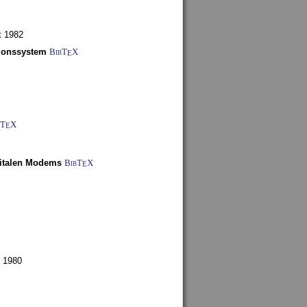
t 1982
tionssystem
BibT
X
E
bT
X
E
gitalen Modems
BibT
X
E
 1980