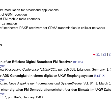
M modulation for broadband applications
 of GSM reception
of FM mobile radio channels
l Estimation
of incoherent RAKE receivers for CDMA transmission in cellular networks
ns
21
|
22
|
2
n of an Efficient Digital Broadcast FM Receiver
BibT
X
E
yer
gnal Processing Conference (EUSIPCO),
pp. 355-358,
Erlangen, Germany,
1.
r ADU-Genauigkeit in einem digitalen UKW-Empfangssystem
BibT
X
E
yer
chte, Neue Aspekte der Informations-und Systemtheorie,
Vol. 84,
1. March 
g einer digitalen FM-Demodulationseinheit fuer den Einsatz im UKW-Zwi
yer
l. 37, pp. 16-22,
January 1983