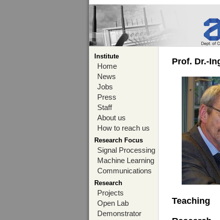
Institute
Prof. Dr.-I
Home
News
Jobs
Press
Staff
About us
How to reach us
Research Focus
Signal Processing
Machine Learning
Communications
Research
Projects
Teaching
Open Lab
Demonstrator