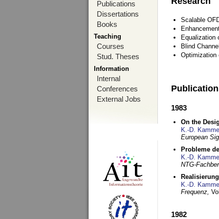
Research
Publications
Dissertations
Scalable OFD
Books
Enhancement
Teaching
Equalization 
Courses
Blind Channe
Optimization 
Stud. Theses
Information
Internal
Publicatio
Conferences
External Jobs
1983
On the Desig
K.-D. Kamme
European Si
Probleme de
K.-D. Kamme
NTG-Fachberi
Realisierun
K.-D. Kamme
Frequenz,
Vo
1982