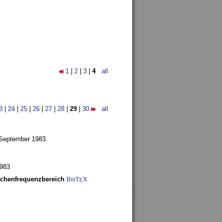
1
|
2
|
3
|
4
all
3
|
24
|
25
|
26
|
27
|
28
|
29
|
30
all
 September 1983
1983
schenfrequenzbereich
BibT
X
E