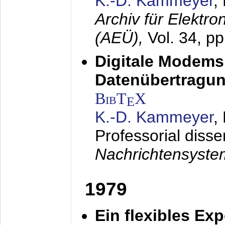
K.-D. Kammeyer
,
Archiv für Elektr
(AEÜ),
Vol. 34, p
Digitale Modems
Datenübertragun
BibT
X
E
K.-D. Kammeyer
,
Professorial disse
Nachrichtensyst
1979
Ein flexibles Ex