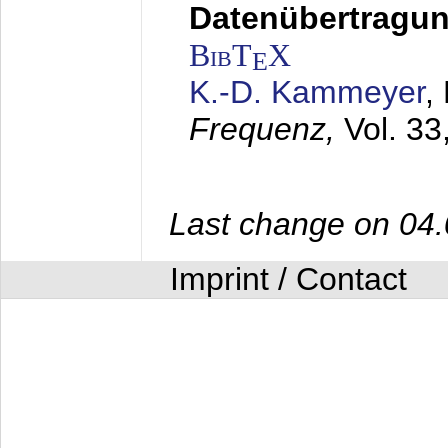
Datenübertragung
BibT
X
E
K.-D. Kammeyer
,
Frequenz,
Vol. 33
Last change on 04
Imprint / Contact