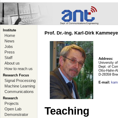
Institute
Prof. Dr.-Ing. Karl-Dirk Kammey
Home
News
Jobs
Press
Staff
Address:
University o
About us
Dept. of Co
How to reach us
Otto-Hahn-A
D-28359 Br
Research Focus
Signal Processing
E-mail
:
kam
Machine Learning
Communications
Research
Projects
Teaching
Open Lab
Demonstrator