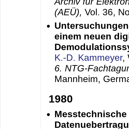
Archiv für Elektr
(AEÜ),
Vol. 36, N
Untersuchungen 
einem neuen dig
Demodulationss
K.-D. Kammeyer
,
6. NTG-Fachtagu
Mannheim, Germ
1980
Messtechnische
Datenuebertragu