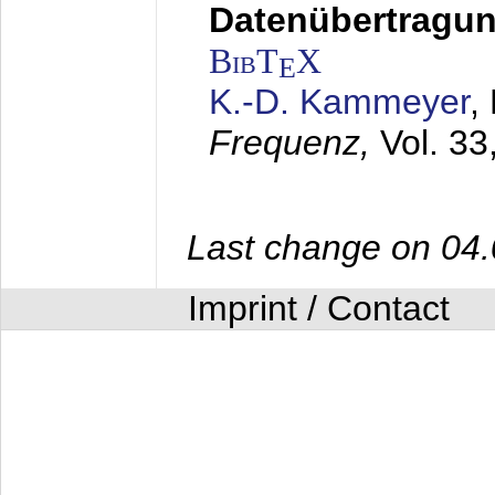
Datenübertragung
BibT
X
E
K.-D. Kammeyer
,
Frequenz,
Vol. 33
Last change on 04
Imprint / Contact