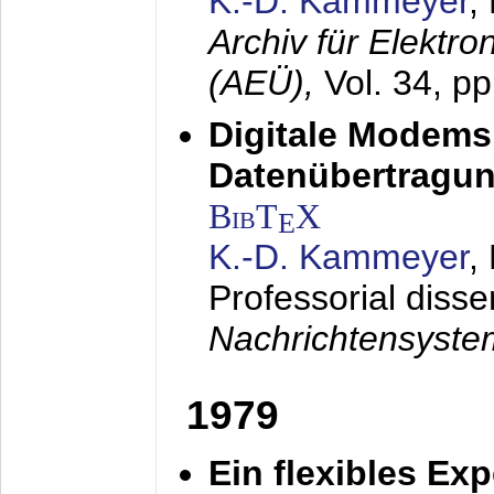
K.-D. Kammeyer
,
Archiv für Elektr
(AEÜ),
Vol. 34, p
Digitale Modems
Datenübertragun
BibT
X
E
K.-D. Kammeyer
,
Professorial disse
Nachrichtensyst
1979
Ein flexibles Ex