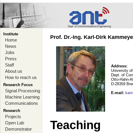
Institute
Prof. Dr.-Ing. Karl-Dirk Kammey
Home
News
Jobs
Press
Staff
Address:
University o
About us
Dept. of Co
How to reach us
Otto-Hahn-A
D-28359 Br
Research Focus
Signal Processing
E-mail
:
kam
Machine Learning
Communications
Research
Projects
Teaching
Open Lab
Demonstrator