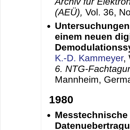
Archiv für Elektr
(AEÜ),
Vol. 36, N
Untersuchungen 
einem neuen dig
Demodulationss
K.-D. Kammeyer
,
6. NTG-Fachtagu
Mannheim, Germ
1980
Messtechnische
Datenuebertragu