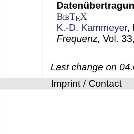
Datenübertragung
BibT
X
E
K.-D. Kammeyer
,
Frequenz,
Vol. 33
Last change on 04
Imprint / Contact