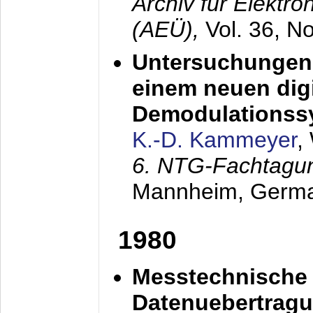
Archiv für Elektr
(AEÜ),
Vol. 36, N
Untersuchungen 
einem neuen dig
Demodulationss
K.-D. Kammeyer
,
6. NTG-Fachtagu
Mannheim, Germ
1980
Messtechnische
Datenuebertragu