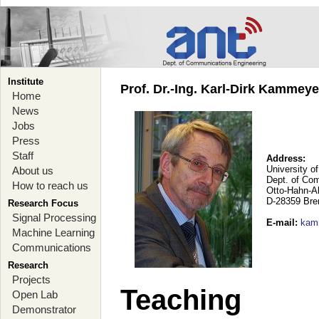
Institute
Prof. Dr.-Ing. Karl-Dirk Kammey
Home
News
Jobs
Press
Staff
Address:
University o
About us
Dept. of Co
How to reach us
Otto-Hahn-A
D-28359 Br
Research Focus
Signal Processing
E-mail
:
kam
Machine Learning
Communications
Research
Projects
Teaching
Open Lab
Demonstrator