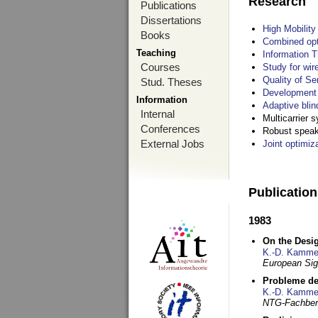
Research
Publications
Dissertations
High Mobilit
Books
Combined opt
Teaching
Information T
Courses
Study for wir
Quality of S
Stud. Theses
Development 
Information
Adaptive blin
Internal
Multicarrier 
Conferences
Robust speake
External Jobs
Joint optimiz
Publicatio
1983
On the Desig
K.-D. Kamme
European Si
Probleme de
K.-D. Kamme
NTG-Fachberi