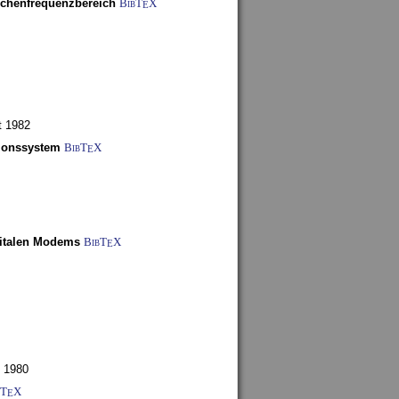
schenfrequenzbereich
BibT
X
E
t 1982
tionssystem
BibT
X
E
gitalen Modems
BibT
X
E
 1980
bT
X
E