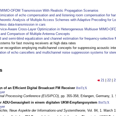
y MIMO-OFDM Transmission With Realistic Propagation Scenarios
imization of echo compensation and and listening room compensation for han
heoretic Analysis of Multiple Access Schemes with Adaptive Precoding for L
eless data-transmission in cars
ervice-Aware Cross-Layer Optimization in Heterogeneous Multiuser MIMO-O
and Comparison of Multiple Antenna Concepts
d and semi-blind equalization and channel estimation for frequency-selectiv
systems for fast moving receivers at high data rates
r recognition employing multichannel concepts for suppressing acoustic inte
ation of echo cancellers and multichannel noise suppression systems for ste
ns
21
|
22
|
2
n of an Efficient Digital Broadcast FM Receiver
BibT
X
E
yer
gnal Processing Conference (EUSIPCO),
pp. 355-358,
Erlangen, Germany,
1.
r ADU-Genauigkeit in einem digitalen UKW-Empfangssystem
BibT
X
E
yer
chte, Neue Aspekte der Informations-und Systemtheorie,
Vol. 84,
1. March 