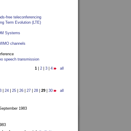
ds-free teleconferencing
ong Term Evolution (LTE)
FDM Systems
e MIMO channels
rference
reo speech transmission
1
|
2
|
3
|
4
all
3
|
24
|
25
|
26
|
27
|
28
|
29
|
30
all
 September 1983
1983