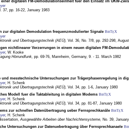
g einer digitalen FM-Demodulationseinheit fuer den Einsatz im UKW-Zwi
yer
l. 37, pp. 16-22,
January 1983
n zur digitalen Demodulation frequenzmodulierter Signale
BibT
X
E
yer
lektronik und Übertragungstechnik (AEÜ),
Vol. 36, No. 7/8, pp. 292-298,
Augus
gen nichtlinearer Verzerrungen in einem neuen digitalen FM-Demodula
yer
, W. Kooke
tagung Hörrundfunk,
pp. 69-76,
Mannheim, Germany,
9. - 11. March 1982
e und messtechnische Untersuchungen zur Trägerphasenregelung in di
yer
, H. Schenk
lektronik und Übertragungstechnik (AEÜ),
Vol. 34, pp. 1-6,
January 1980
ches Modell fuer die Taktableitung in digitalen Modems
BibT
X
E
yer
, H. Schenk
lektronik und Übertragungstechnik (AEÜ),
Vol. 34, pp. 81-87,
January 1980
dems zur schnellen Datenübertragung ueber Fernsprechkanäle
BibT
X
E
yer
, H. Schenk
dissertation,
Ausgewählte Arbeiten über Nachrichtensysteme,
No. 39,
January
che Untersuchungen zur Datenuebertragung über Fernsprechkanaele
Bi