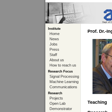
Institute
Prof. Dr.-I
Home
News
Jobs
Press
Staff
About us
How to reach us
Research Focus
Signal Processing
Machine Learning
Communications
Research
Projects
Teaching
Open Lab
Demonstrator