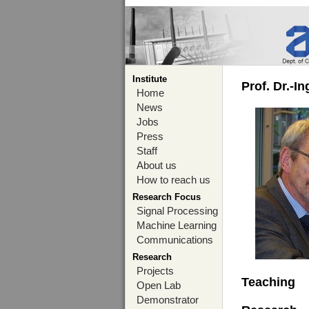
Institute
Prof. Dr.-I
Home
News
Jobs
Press
Staff
About us
How to reach us
Research Focus
Signal Processing
Machine Learning
Communications
Research
Projects
Teaching
Open Lab
Demonstrator