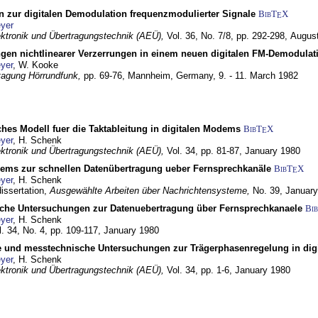
n zur digitalen Demodulation frequenzmodulierter Signale
BibT
X
E
yer
lektronik und Übertragungstechnik (AEÜ),
Vol. 36, No. 7/8, pp. 292-298,
Augus
gen nichtlinearer Verzerrungen in einem neuen digitalen FM-Demodula
yer
, W. Kooke
tagung Hörrundfunk,
pp. 69-76,
Mannheim, Germany,
9. - 11. March 1982
ches Modell fuer die Taktableitung in digitalen Modems
BibT
X
E
yer
, H. Schenk
lektronik und Übertragungstechnik (AEÜ),
Vol. 34, pp. 81-87,
January 1980
dems zur schnellen Datenübertragung ueber Fernsprechkanäle
BibT
X
E
yer
, H. Schenk
dissertation,
Ausgewählte Arbeiten über Nachrichtensysteme,
No. 39,
January
che Untersuchungen zur Datenuebertragung über Fernsprechkanaele
Bi
yer
, H. Schenk
l. 34, No. 4, pp. 109-117,
January 1980
e und messtechnische Untersuchungen zur Trägerphasenregelung in di
yer
, H. Schenk
lektronik und Übertragungstechnik (AEÜ),
Vol. 34, pp. 1-6,
January 1980