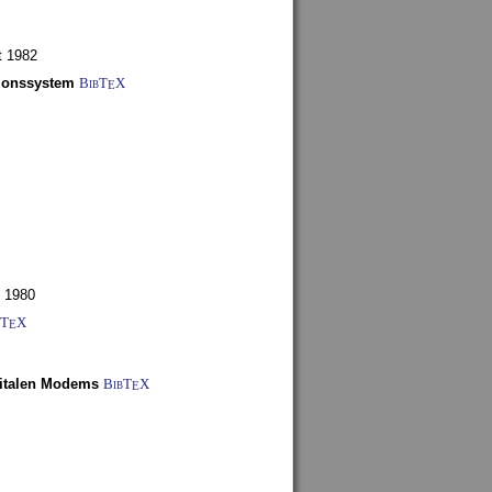
t 1982
tionssystem
BibT
X
E
 1980
bT
X
E
gitalen Modems
BibT
X
E