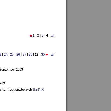
1
|
2
|
3
|
4
all
3
|
24
|
25
|
26
|
27
|
28
|
29
|
30
all
 September 1983
1983
schenfrequenzbereich
BibT
X
E