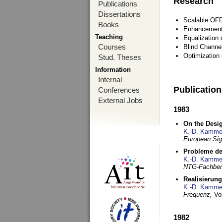
Research
Publications
Dissertations
Scalable OFD
Books
Enhancement
Teaching
Equalization 
Courses
Blind Channe
Optimization 
Stud. Theses
Information
Internal
Publicatio
Conferences
External Jobs
1983
On the Desig
K.-D. Kamme
European Si
Probleme de
K.-D. Kamme
NTG-Fachberi
Realisierun
K.-D. Kamme
Frequenz,
Vo
1982