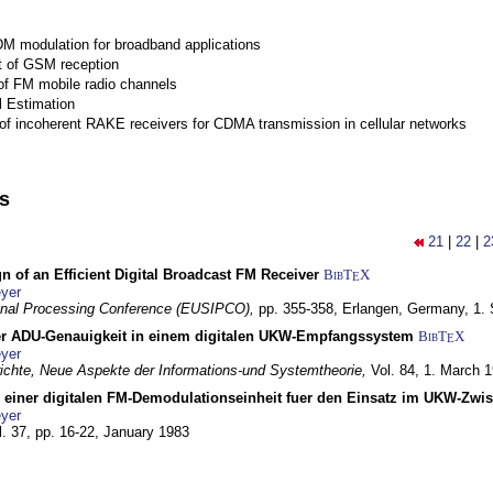
M modulation for broadband applications
 of GSM reception
of FM mobile radio channels
l Estimation
of incoherent RAKE receivers for CDMA transmission in cellular networks
ns
21
|
22
|
2
n of an Efficient Digital Broadcast FM Receiver
BibT
X
E
yer
gnal Processing Conference (EUSIPCO),
pp. 355-358,
Erlangen, Germany,
1.
r ADU-Genauigkeit in einem digitalen UKW-Empfangssystem
BibT
X
E
yer
chte, Neue Aspekte der Informations-und Systemtheorie,
Vol. 84,
1. March 
g einer digitalen FM-Demodulationseinheit fuer den Einsatz im UKW-Zwi
yer
l. 37, pp. 16-22,
January 1983