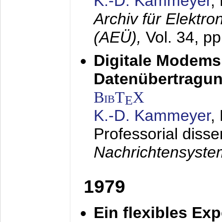
K.-D. Kammeyer
,
Archiv für Elektr
(AEÜ),
Vol. 34, p
Digitale Modems
Datenübertragun
BibT
X
E
K.-D. Kammeyer
,
Professorial disse
Nachrichtensyst
1979
Ein flexibles Ex