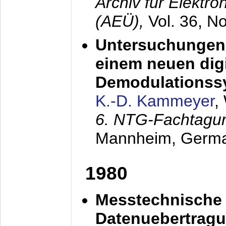
Archiv für Elektr
(AEÜ),
Vol. 36, N
Untersuchungen 
einem neuen dig
Demodulationss
K.-D. Kammeyer
,
6. NTG-Fachtagu
Mannheim, Germ
1980
Messtechnische
Datenuebertragu