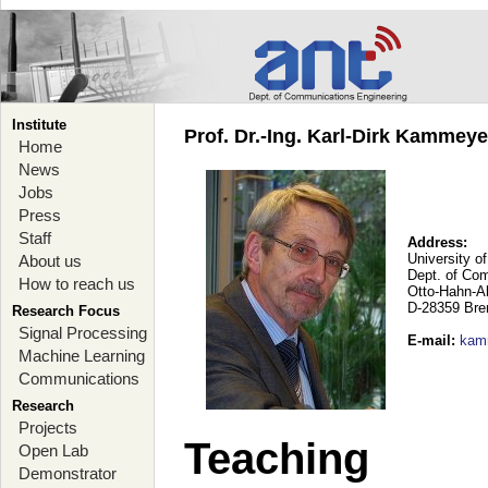
Institute
Prof. Dr.-Ing. Karl-Dirk Kammey
Home
News
Jobs
Press
Staff
Address:
University o
About us
Dept. of Co
How to reach us
Otto-Hahn-A
D-28359 Br
Research Focus
Signal Processing
E-mail
:
kam
Machine Learning
Communications
Research
Projects
Teaching
Open Lab
Demonstrator