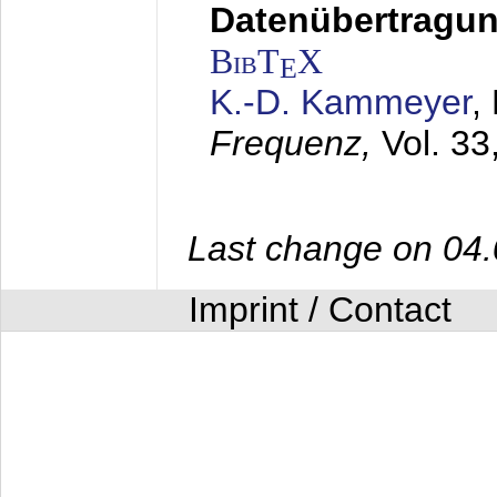
Datenübertragung
BibT
X
E
K.-D. Kammeyer
,
Frequenz,
Vol. 33
Last change on 04
Imprint / Contact