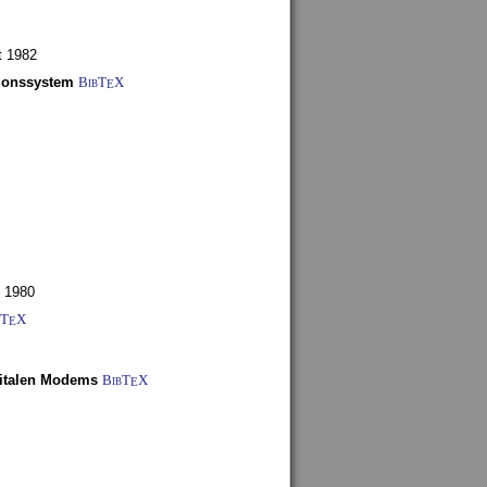
t 1982
tionssystem
BibT
X
E
 1980
bT
X
E
gitalen Modems
BibT
X
E