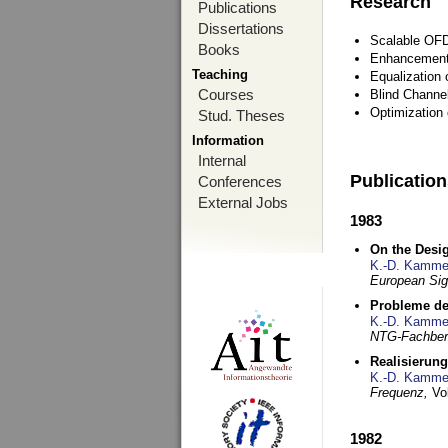
Research
Publications
Dissertations
Scalable OFD
Books
Enhancement
Teaching
Equalization 
Courses
Blind Channe
Optimization 
Stud. Theses
Information
Internal
Publicatio
Conferences
External Jobs
1983
On the Desig
K.-D. Kamme
European Si
Probleme de
K.-D. Kamme
NTG-Fachberi
Realisierun
K.-D. Kamme
Frequenz,
Vo
1982