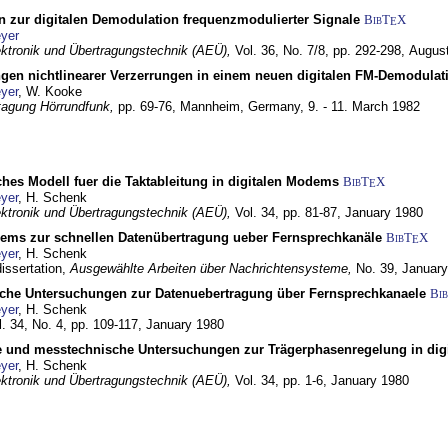
n zur digitalen Demodulation frequenzmodulierter Signale
BibT
X
E
yer
lektronik und Übertragungstechnik (AEÜ),
Vol. 36, No. 7/8, pp. 292-298,
Augus
gen nichtlinearer Verzerrungen in einem neuen digitalen FM-Demodula
yer
, W. Kooke
tagung Hörrundfunk,
pp. 69-76,
Mannheim, Germany,
9. - 11. March 1982
ches Modell fuer die Taktableitung in digitalen Modems
BibT
X
E
yer
, H. Schenk
lektronik und Übertragungstechnik (AEÜ),
Vol. 34, pp. 81-87,
January 1980
dems zur schnellen Datenübertragung ueber Fernsprechkanäle
BibT
X
E
yer
, H. Schenk
dissertation,
Ausgewählte Arbeiten über Nachrichtensysteme,
No. 39,
January
che Untersuchungen zur Datenuebertragung über Fernsprechkanaele
Bi
yer
, H. Schenk
l. 34, No. 4, pp. 109-117,
January 1980
e und messtechnische Untersuchungen zur Trägerphasenregelung in di
yer
, H. Schenk
lektronik und Übertragungstechnik (AEÜ),
Vol. 34, pp. 1-6,
January 1980