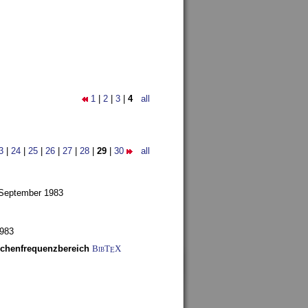
1
|
2
|
3
|
4
all
3
|
24
|
25
|
26
|
27
|
28
|
29
|
30
all
 September 1983
1983
schenfrequenzbereich
BibT
X
E