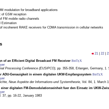
M modulation for broadband applications
 of GSM reception
of FM mobile radio channels
l Estimation
of incoherent RAKE receivers for CDMA transmission in cellular networks
ns
21
|
22
|
2
n of an Efficient Digital Broadcast FM Receiver
BibT
X
E
yer
gnal Processing Conference (EUSIPCO),
pp. 355-358,
Erlangen, Germany,
1.
r ADU-Genauigkeit in einem digitalen UKW-Empfangssystem
BibT
X
E
yer
chte, Neue Aspekte der Informations-und Systemtheorie,
Vol. 84,
1. March 
g einer digitalen FM-Demodulationseinheit fuer den Einsatz im UKW-Zwi
yer
l. 37, pp. 16-22,
January 1983