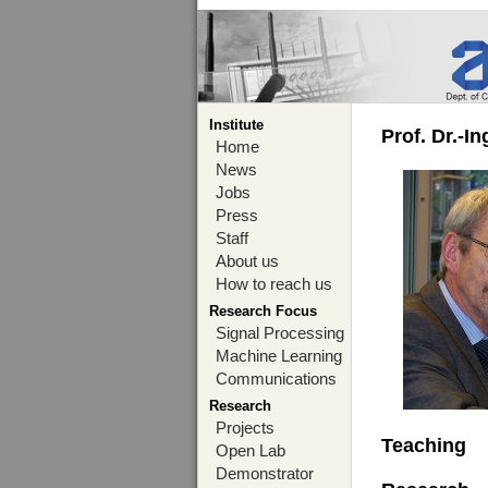
Institute
Prof. Dr.-I
Home
News
Jobs
Press
Staff
About us
How to reach us
Research Focus
Signal Processing
Machine Learning
Communications
Research
Projects
Teaching
Open Lab
Demonstrator