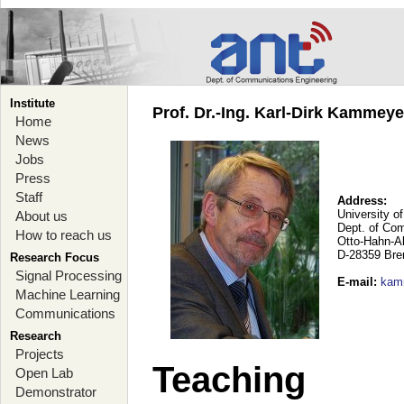
Institute
Prof. Dr.-Ing. Karl-Dirk Kammey
Home
News
Jobs
Press
Staff
Address:
University o
About us
Dept. of Co
How to reach us
Otto-Hahn-A
D-28359 Br
Research Focus
Signal Processing
E-mail
:
kam
Machine Learning
Communications
Research
Projects
Teaching
Open Lab
Demonstrator