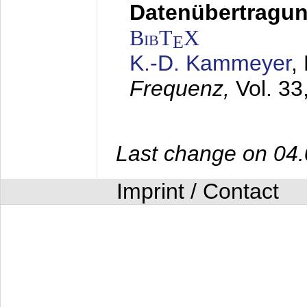
Datenübertragung
BibT
X
E
K.-D. Kammeyer
,
Frequenz,
Vol. 33
Last change on 04
Imprint / Contact