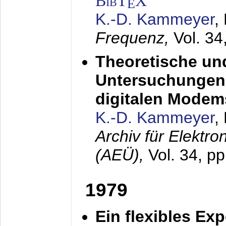
BibT
X
E
K.-D. Kammeyer
,
Frequenz,
Vol. 34
Theoretische un
Untersuchungen 
digitalen Modem
K.-D. Kammeyer
,
Archiv für Elektr
(AEÜ),
Vol. 34, pp
1979
Ein flexibles Ex