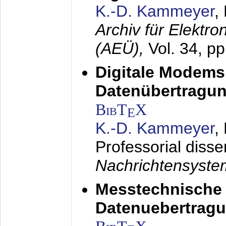
K.-D. Kammeyer
,
Archiv für Elektr
(AEÜ),
Vol. 34, p
Digitale Modems
Datenübertragun
BibT
X
E
K.-D. Kammeyer
,
Professorial disse
Nachrichtensyst
Messtechnische
Datenuebertragu