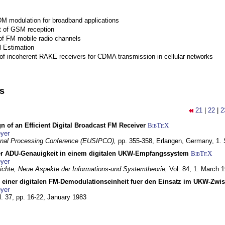
M modulation for broadband applications
 of GSM reception
of FM mobile radio channels
l Estimation
of incoherent RAKE receivers for CDMA transmission in cellular networks
ns
21
|
22
|
2
n of an Efficient Digital Broadcast FM Receiver
BibT
X
E
yer
gnal Processing Conference (EUSIPCO),
pp. 355-358,
Erlangen, Germany,
1.
r ADU-Genauigkeit in einem digitalen UKW-Empfangssystem
BibT
X
E
yer
chte, Neue Aspekte der Informations-und Systemtheorie,
Vol. 84,
1. March 
g einer digitalen FM-Demodulationseinheit fuer den Einsatz im UKW-Zwi
yer
l. 37, pp. 16-22,
January 1983