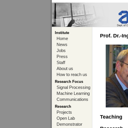
Institute
Prof. Dr.-I
Home
News
Jobs
Press
Staff
About us
How to reach us
Research Focus
Signal Processing
Machine Learning
Communications
Research
Projects
Teaching
Open Lab
Demonstrator