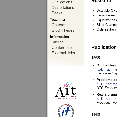
Research
Publications
Dissertations
Scalable OFD
Books
Enhancement
Teaching
Equalization 
Courses
Blind Channe
Optimization 
Stud. Theses
Information
Internal
Publicatio
Conferences
External Jobs
1983
On the Desig
K.-D. Kamme
European Si
Probleme de
K.-D. Kamme
NTG-Fachberi
Realisierun
K.-D. Kamme
Frequenz,
Vo
1982