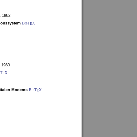
t 1982
tionssystem
BibT
X
E
 1980
bT
X
E
gitalen Modems
BibT
X
E