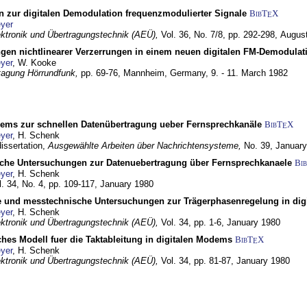
n zur digitalen Demodulation frequenzmodulierter Signale
BibT
X
E
yer
lektronik und Übertragungstechnik (AEÜ),
Vol. 36, No. 7/8, pp. 292-298,
Augus
gen nichtlinearer Verzerrungen in einem neuen digitalen FM-Demodula
yer
, W. Kooke
tagung Hörrundfunk,
pp. 69-76,
Mannheim, Germany,
9. - 11. March 1982
dems zur schnellen Datenübertragung ueber Fernsprechkanäle
BibT
X
E
yer
, H. Schenk
dissertation,
Ausgewählte Arbeiten über Nachrichtensysteme,
No. 39,
January
che Untersuchungen zur Datenuebertragung über Fernsprechkanaele
Bi
yer
, H. Schenk
l. 34, No. 4, pp. 109-117,
January 1980
e und messtechnische Untersuchungen zur Trägerphasenregelung in di
yer
, H. Schenk
lektronik und Übertragungstechnik (AEÜ),
Vol. 34, pp. 1-6,
January 1980
ches Modell fuer die Taktableitung in digitalen Modems
BibT
X
E
yer
, H. Schenk
lektronik und Übertragungstechnik (AEÜ),
Vol. 34, pp. 81-87,
January 1980