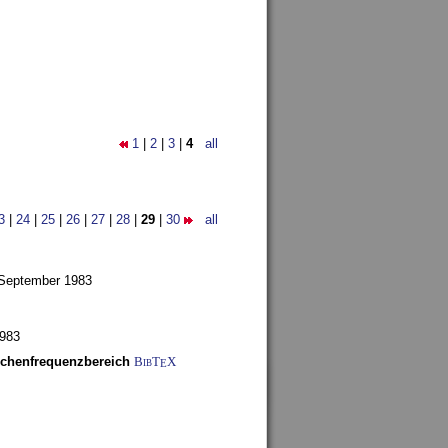
1
|
2
|
3
|
4
all
3
|
24
|
25
|
26
|
27
|
28
|
29
|
30
all
 September 1983
1983
schenfrequenzbereich
BibT
X
E