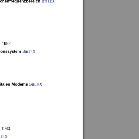
schenfrequenzbereich
BibT
X
E
t 1982
tionssystem
BibT
X
E
gitalen Modems
BibT
X
E
 1980
bT
X
E