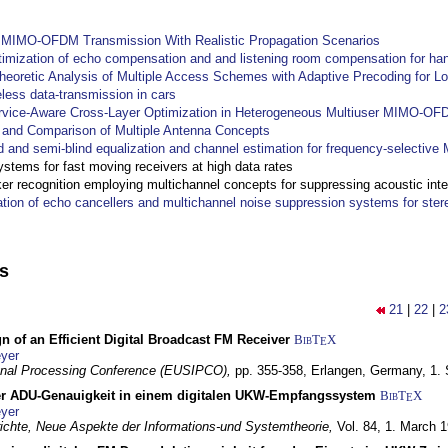
y MIMO-OFDM Transmission With Realistic Propagation Scenarios
imization of echo compensation and and listening room compensation for han
heoretic Analysis of Multiple Access Schemes with Adaptive Precoding for L
eless data-transmission in cars
ervice-Aware Cross-Layer Optimization in Heterogeneous Multiuser MIMO-O
and Comparison of Multiple Antenna Concepts
d and semi-blind equalization and channel estimation for frequency-selectiv
systems for fast moving receivers at high data rates
r recognition employing multichannel concepts for suppressing acoustic inte
ation of echo cancellers and multichannel noise suppression systems for ste
ns
21
|
22
|
2
n of an Efficient Digital Broadcast FM Receiver
BibT
X
E
yer
gnal Processing Conference (EUSIPCO),
pp. 355-358,
Erlangen, Germany,
1.
r ADU-Genauigkeit in einem digitalen UKW-Empfangssystem
BibT
X
E
yer
chte, Neue Aspekte der Informations-und Systemtheorie,
Vol. 84,
1. March 