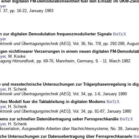
g einer digitalen FM-Demodulationseinheit fuer den Einsatz im UKW-Zwi
yer
l. 37, pp. 16-22,
January 1983
n zur digitalen Demodulation frequenzmodulierter Signale
BibT
X
E
yer
lektronik und Übertragungstechnik (AEÜ),
Vol. 36, No. 7/8, pp. 292-298,
Augus
gen nichtlinearer Verzerrungen in einem neuen digitalen FM-Demodula
yer
, W. Kooke
tagung Hörrundfunk,
pp. 69-76,
Mannheim, Germany,
9. - 11. March 1982
e und messtechnische Untersuchungen zur Trägerphasenregelung in di
yer
, H. Schenk
lektronik und Übertragungstechnik (AEÜ),
Vol. 34, pp. 1-6,
January 1980
ches Modell fuer die Taktableitung in digitalen Modems
BibT
X
E
yer
, H. Schenk
lektronik und Übertragungstechnik (AEÜ),
Vol. 34, pp. 81-87,
January 1980
dems zur schnellen Datenübertragung ueber Fernsprechkanäle
BibT
X
E
yer
, H. Schenk
dissertation,
Ausgewählte Arbeiten über Nachrichtensysteme,
No. 39,
January
che Untersuchungen zur Datenuebertragung über Fernsprechkanaele
Bi