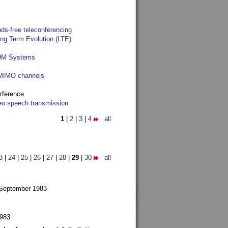
ds-free teleconferencing
ong Term Evolution (LTE)
FDM Systems
e MIMO channels
rference
reo speech transmission
1
|
2
|
3
|
4
all
3
|
24
|
25
|
26
|
27
|
28
|
29
|
30
all
 September 1983
1983