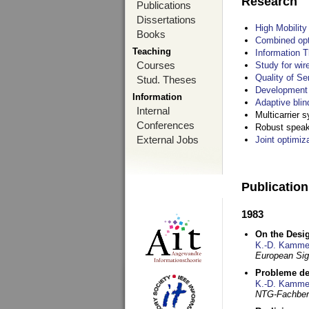
Research
Publications
Dissertations
High Mobilit
Books
Combined opt
Teaching
Information T
Courses
Study for wir
Quality of S
Stud. Theses
Development 
Information
Adaptive blin
Internal
Multicarrier 
Conferences
Robust speake
External Jobs
Joint optimiz
Publicatio
1983
On the Desig
K.-D. Kamme
European Si
Probleme de
K.-D. Kamme
NTG-Fachberi