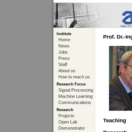
Institute
Prof. Dr.-I
Home
News
Jobs
Press
Staff
About us
How to reach us
Research Focus
Signal Processing
Machine Learning
Communications
Research
Projects
Teaching
Open Lab
Demonstrator