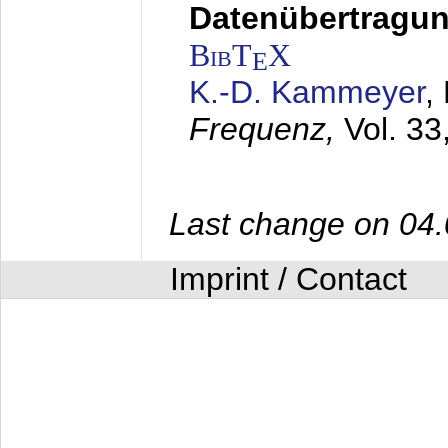
Datenübertragung
BibT
X
E
K.-D. Kammeyer
,
Frequenz,
Vol. 33
Last change on 04
Imprint / Contact