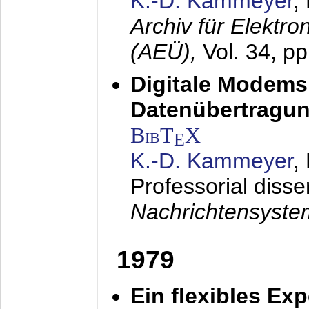
K.-D. Kammeyer
,
Archiv für Elektr
(AEÜ),
Vol. 34, p
Digitale Modems
Datenübertragun
BibT
X
E
K.-D. Kammeyer
,
Professorial disse
Nachrichtensyst
1979
Ein flexibles Ex