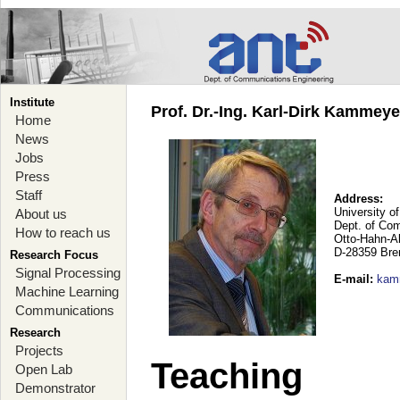
Institute
Prof. Dr.-Ing. Karl-Dirk Kammey
Home
News
Jobs
Press
Staff
Address:
University o
About us
Dept. of Co
How to reach us
Otto-Hahn-A
D-28359 Br
Research Focus
Signal Processing
E-mail
:
kam
Machine Learning
Communications
Research
Projects
Teaching
Open Lab
Demonstrator