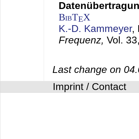
Datenübertragung
BibT
X
E
K.-D. Kammeyer
,
Frequenz,
Vol. 33
Last change on 04
Imprint / Contact