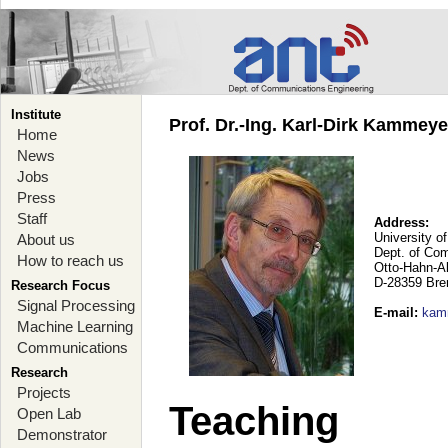
Institute
Prof. Dr.-Ing. Karl-Dirk Kammey
Home
News
Jobs
Press
Staff
Address:
University o
About us
Dept. of Co
How to reach us
Otto-Hahn-A
D-28359 Br
Research Focus
Signal Processing
E-mail
:
kam
Machine Learning
Communications
Research
Projects
Teaching
Open Lab
Demonstrator