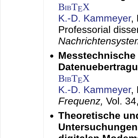
BibT
X
E
K.-D. Kammeyer
,
Professorial disse
Nachrichtensyst
Messtechnische
Datenuebertragu
BibT
X
E
K.-D. Kammeyer
,
Frequenz,
Vol. 34
Theoretische un
Untersuchungen 