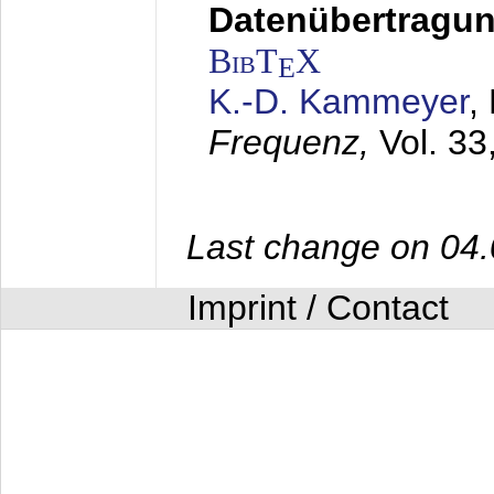
Datenübertragung
BibT
X
E
K.-D. Kammeyer
,
Frequenz,
Vol. 33
Last change on 04
Imprint / Contact