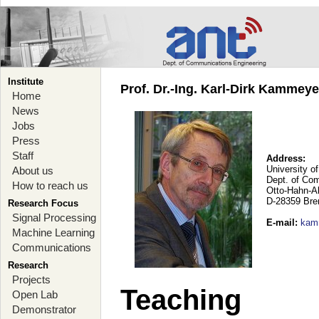
Institute
Prof. Dr.-Ing. Karl-Dirk Kammey
Home
News
Jobs
Press
Staff
Address:
University o
About us
Dept. of Co
How to reach us
Otto-Hahn-A
D-28359 Br
Research Focus
Signal Processing
E-mail
:
kam
Machine Learning
Communications
Research
Projects
Teaching
Open Lab
Demonstrator