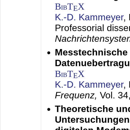
BibT
X
E
K.-D. Kammeyer
,
Professorial disse
Nachrichtensyst
Messtechnische
Datenuebertragu
BibT
X
E
K.-D. Kammeyer
,
Frequenz,
Vol. 34
Theoretische un
Untersuchungen 