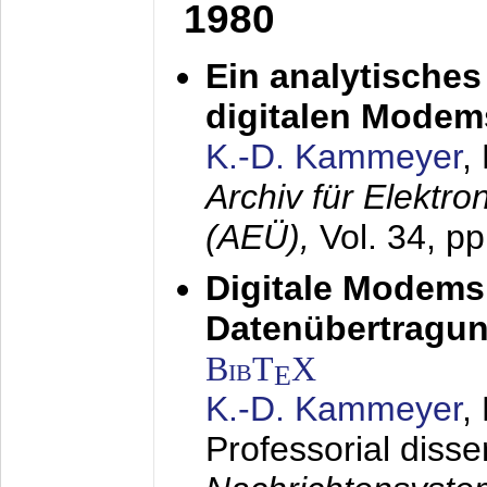
1980
Ein analytisches
digitalen Modem
K.-D. Kammeyer
,
Archiv für Elektr
(AEÜ),
Vol. 34, p
Digitale Modems
Datenübertragun
BibT
X
E
K.-D. Kammeyer
,
Professorial disse