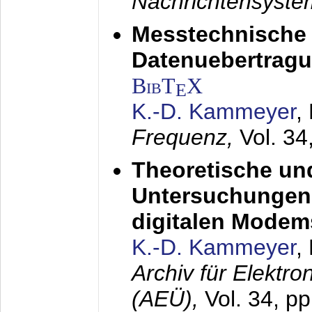
Nachrichtensyst
Messtechnische
Datenuebertragu
BibT
X
E
K.-D. Kammeyer
,
Frequenz,
Vol. 34
Theoretische un
Untersuchungen 
digitalen Modem
K.-D. Kammeyer
,
Archiv für Elektr
(AEÜ),
Vol. 34, pp