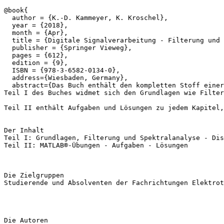
@book{

  author = {K.-D. Kammeyer, K. Kroschel},

  year = {2018},

  month = {Apr},

  title = {Digitale Signalverarbeitung - Filterung und 
  publisher = {Springer Vieweg},

  pages = {612},

  edition = {9},

  ISBN = {978-3-6582-0134-0},

  address={Wiesbaden, Germany},

  abstract={Das Buch enthält den kompletten Stoff einer
Teil I des Buches widmet sich den Grundlagen wie Filter
Teil II enthält Aufgaben und Lösungen zu jedem Kapitel,
Der Inhalt

Teil I: Grundlagen, Filterung und Spektralanalyse - Dis
Teil II: MATLAB®-Übungen - Aufgaben - Lösungen

Die Zielgruppen

Studierende und Absolventen der Fachrichtungen Elektrot
Die Autoren
