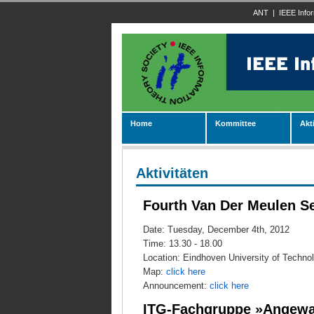
ANT
|
IEEE Info
Home
Kommittee
Akt
Aktivitäten
Fourth Van Der Meulen S
Date: Tuesday, December 4th, 2012
Time: 13.30 - 18.00
Location: Eindhoven University of Technol
Map:
click here
Announcement:
click here
ITG-Fachgruppe »Angewan