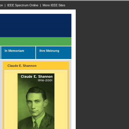
on
|
IEEE Spectrum Online
|
More IEEE Sites
In Memoriam
Ihre Meinung
Claude E. Shannon