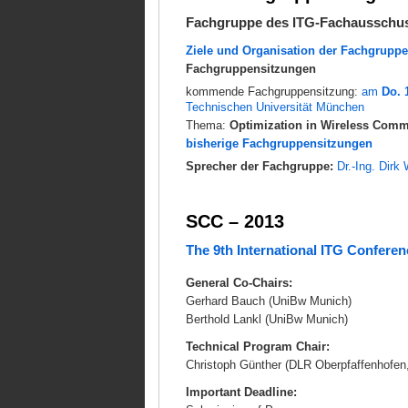
Fachgruppe des ITG-Fachausschu
Ziele und Organisation der Fachgruppe
Fachgruppensitzungen
kommende Fachgruppensitzung:
am
Do. 
Technischen Universität München
Thema:
Optimization in Wireless Comm
bisherige Fachgruppensitzungen
Sprecher der Fachgruppe:
Dr.-Ing. Dirk
SCC – 2013
The 9th International ITG Confer
General Co-Chairs:
Gerhard Bauch (UniBw Munich)
Berthold Lankl (UniBw Munich)
Technical Program Chair:
Christoph Günther (DLR Oberpfaffenhofen
Important Deadline: