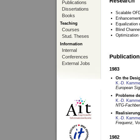
Research
Publications
Dissertations
Scalable OFD
Books
Enhancement
Teaching
Equalization 
Courses
Blind Channe
Optimization 
Stud. Theses
Information
Internal
Publicatio
Conferences
External Jobs
1983
On the Desig
K.-D. Kamme
European Si
Probleme de
K.-D. Kamme
NTG-Fachberi
Realisierun
K.-D. Kamme
Frequenz,
Vo
1982