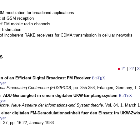
M modulation for broadband applications
 of GSM reception
of FM mobile radio channels
l Estimation
of incoherent RAKE receivers for CDMA transmission in cellular networks
ns
21
|
22
|
2
n of an Efficient Digital Broadcast FM Receiver
BibT
X
E
yer
gnal Processing Conference (EUSIPCO),
pp. 355-358,
Erlangen, Germany,
1.
r ADU-Genauigkeit in einem digitalen UKW-Empfangssystem
BibT
X
E
yer
chte, Neue Aspekte der Informations-und Systemtheorie,
Vol. 84,
1. March 
g einer digitalen FM-Demodulationseinheit fuer den Einsatz im UKW-Zwi
yer
l. 37, pp. 16-22,
January 1983