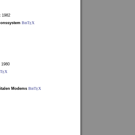
t 1982
tionssystem
BibT
X
E
 1980
bT
X
E
gitalen Modems
BibT
X
E