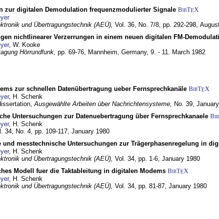
n zur digitalen Demodulation frequenzmodulierter Signale
BibT
X
E
yer
lektronik und Übertragungstechnik (AEÜ),
Vol. 36, No. 7/8, pp. 292-298,
Augus
gen nichtlinearer Verzerrungen in einem neuen digitalen FM-Demodula
yer
, W. Kooke
tagung Hörrundfunk,
pp. 69-76,
Mannheim, Germany,
9. - 11. March 1982
dems zur schnellen Datenübertragung ueber Fernsprechkanäle
BibT
X
E
yer
, H. Schenk
dissertation,
Ausgewählte Arbeiten über Nachrichtensysteme,
No. 39,
January
che Untersuchungen zur Datenuebertragung über Fernsprechkanaele
Bi
yer
, H. Schenk
l. 34, No. 4, pp. 109-117,
January 1980
e und messtechnische Untersuchungen zur Trägerphasenregelung in di
yer
, H. Schenk
lektronik und Übertragungstechnik (AEÜ),
Vol. 34, pp. 1-6,
January 1980
ches Modell fuer die Taktableitung in digitalen Modems
BibT
X
E
yer
, H. Schenk
lektronik und Übertragungstechnik (AEÜ),
Vol. 34, pp. 81-87,
January 1980