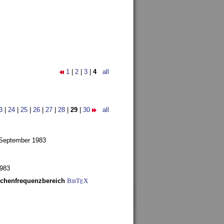
1
|
2
|
3
|
4
all
3
|
24
|
25
|
26
|
27
|
28
|
29
|
30
all
 September 1983
1983
schenfrequenzbereich
BibT
X
E