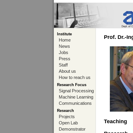
Institute
Prof. Dr.-I
Home
News
Jobs
Press
Staff
About us
How to reach us
Research Focus
Signal Processing
Machine Learning
Communications
Research
Projects
Teaching
Open Lab
Demonstrator