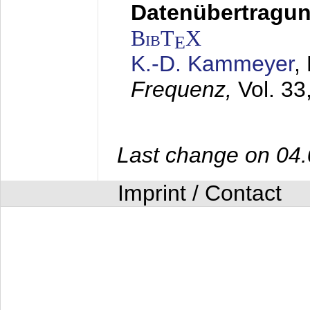
Datenübertragung
BibT
X
E
K.-D. Kammeyer
,
Frequenz,
Vol. 33
Last change on 04
Imprint / Contact