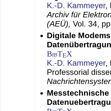
K.-D. Kammeyer
,
Archiv für Elektr
(AEÜ),
Vol. 34, p
Digitale Modems
Datenübertragun
BibT
X
E
K.-D. Kammeyer
,
Professorial disse
Nachrichtensyst
Messtechnische
Datenuebertragu