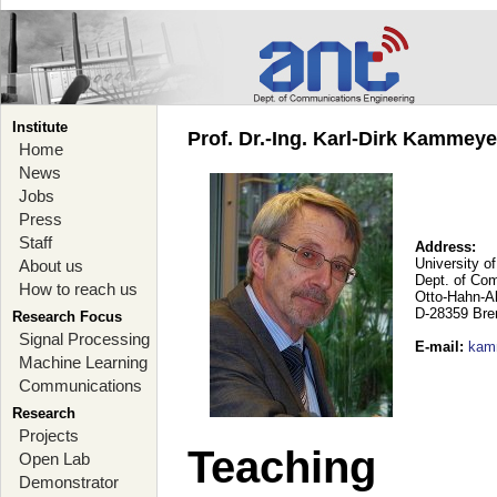
Institute
Prof. Dr.-Ing. Karl-Dirk Kammey
Home
News
Jobs
Press
Staff
Address:
University o
About us
Dept. of Co
How to reach us
Otto-Hahn-A
D-28359 Br
Research Focus
Signal Processing
E-mail
:
kam
Machine Learning
Communications
Research
Projects
Teaching
Open Lab
Demonstrator