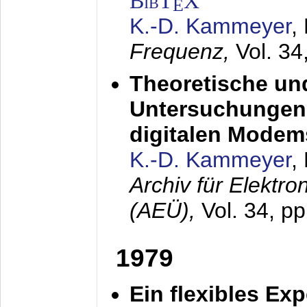
BibT
X
E
K.-D. Kammeyer
,
Frequenz,
Vol. 34
Theoretische un
Untersuchungen 
digitalen Modem
K.-D. Kammeyer
,
Archiv für Elektr
(AEÜ),
Vol. 34, pp
1979
Ein flexibles Ex