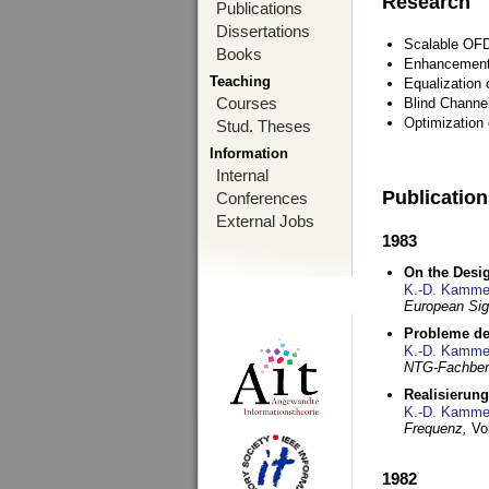
Research
Publications
Dissertations
Scalable OFD
Books
Enhancement
Teaching
Equalization 
Courses
Blind Channe
Optimization 
Stud. Theses
Information
Internal
Publicatio
Conferences
External Jobs
1983
On the Desig
K.-D. Kamme
European Si
Probleme de
K.-D. Kamme
NTG-Fachberi
Realisierun
K.-D. Kamme
Frequenz,
Vo
1982