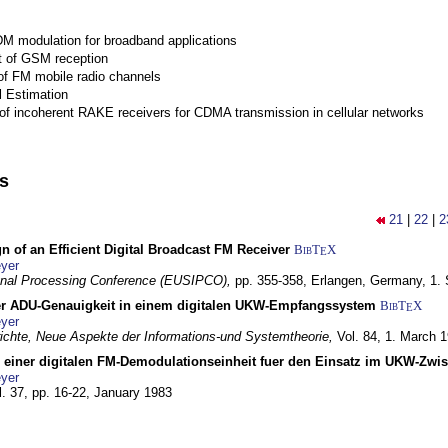
M modulation for broadband applications
 of GSM reception
of FM mobile radio channels
l Estimation
of incoherent RAKE receivers for CDMA transmission in cellular networks
ns
21
|
22
|
2
n of an Efficient Digital Broadcast FM Receiver
BibT
X
E
yer
gnal Processing Conference (EUSIPCO),
pp. 355-358,
Erlangen, Germany,
1.
r ADU-Genauigkeit in einem digitalen UKW-Empfangssystem
BibT
X
E
yer
chte, Neue Aspekte der Informations-und Systemtheorie,
Vol. 84,
1. March 
g einer digitalen FM-Demodulationseinheit fuer den Einsatz im UKW-Zwi
yer
l. 37, pp. 16-22,
January 1983