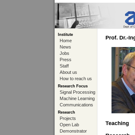
Institute
Prof. Dr.-I
Home
News
Jobs
Press
Staff
About us
How to reach us
Research Focus
Signal Processing
Machine Learning
Communications
Research
Projects
Teaching
Open Lab
Demonstrator