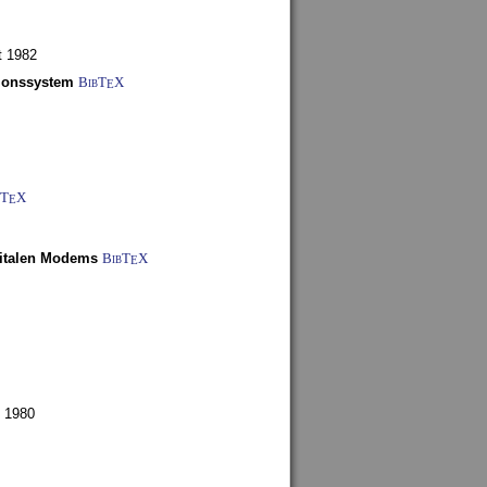
t 1982
tionssystem
BibT
X
E
bT
X
E
gitalen Modems
BibT
X
E
 1980