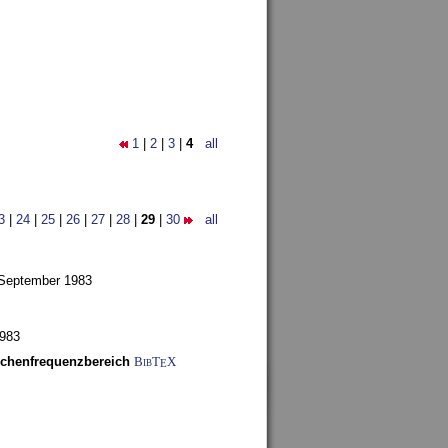
1
|
2
|
3
|
4
all
3
|
24
|
25
|
26
|
27
|
28
|
29
|
30
all
 September 1983
1983
schenfrequenzbereich
BibT
X
E