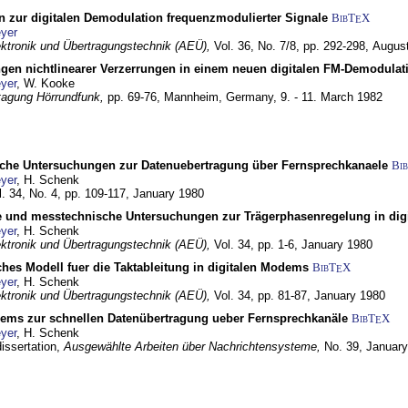
n zur digitalen Demodulation frequenzmodulierter Signale
BibT
X
E
yer
lektronik und Übertragungstechnik (AEÜ),
Vol. 36, No. 7/8, pp. 292-298,
Augus
gen nichtlinearer Verzerrungen in einem neuen digitalen FM-Demodula
yer
, W. Kooke
tagung Hörrundfunk,
pp. 69-76,
Mannheim, Germany,
9. - 11. March 1982
che Untersuchungen zur Datenuebertragung über Fernsprechkanaele
Bi
yer
, H. Schenk
l. 34, No. 4, pp. 109-117,
January 1980
e und messtechnische Untersuchungen zur Trägerphasenregelung in di
yer
, H. Schenk
lektronik und Übertragungstechnik (AEÜ),
Vol. 34, pp. 1-6,
January 1980
ches Modell fuer die Taktableitung in digitalen Modems
BibT
X
E
yer
, H. Schenk
lektronik und Übertragungstechnik (AEÜ),
Vol. 34, pp. 81-87,
January 1980
dems zur schnellen Datenübertragung ueber Fernsprechkanäle
BibT
X
E
yer
, H. Schenk
dissertation,
Ausgewählte Arbeiten über Nachrichtensysteme,
No. 39,
January