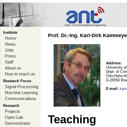
Institute
Prof. Dr.-Ing. Karl-Dirk Kammey
Home
News
Jobs
Press
Staff
Address:
University o
About us
Dept. of Co
How to reach us
Otto-Hahn-A
D-28359 Br
Research Focus
Signal Processing
E-mail
:
kam
Machine Learning
Communications
Research
Projects
Teaching
Open Lab
Demonstrator