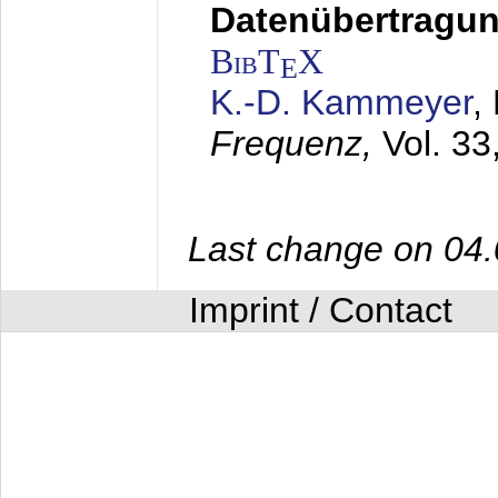
Datenübertragung
BibT
X
E
K.-D. Kammeyer
,
Frequenz,
Vol. 33
Last change on 04
Imprint / Contact