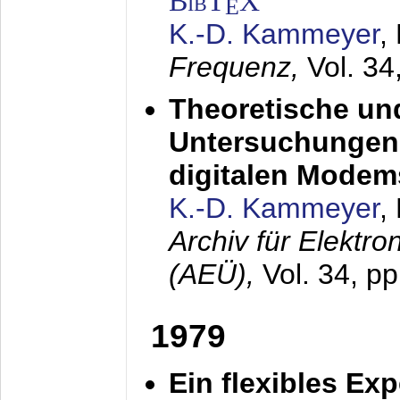
BibT
X
E
K.-D. Kammeyer
,
Frequenz,
Vol. 34
Theoretische un
Untersuchungen 
digitalen Modem
K.-D. Kammeyer
,
Archiv für Elektr
(AEÜ),
Vol. 34, pp
1979
Ein flexibles Ex