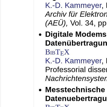
K.-D. Kammeyer
,
Archiv für Elektr
(AEÜ),
Vol. 34, p
Digitale Modems
Datenübertragun
BibT
X
E
K.-D. Kammeyer
,
Professorial disse
Nachrichtensyst
Messtechnische
Datenuebertragu