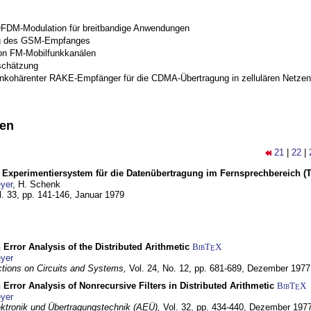
OFDM-Modulation für breitbandige Anwendungen
g des GSM-Empfanges
on FM-Mobilfunkkanälen
schätzung
inkohärenter RAKE-Empfänger für die CDMA-Übertragung in zellulären Netzen
nen
21
|
22
|
s Experimentiersystem für die Datenübertragung im Fernsprechbereich (Te
yer
, H. Schenk
l. 33, pp. 141-146,
Januar 1979
 Error Analysis of the Distributed Arithmetic
BibT
X
E
yer
tions on Circuits and Systems,
Vol. 24, No. 12, pp. 681-689,
Dezember 1977
 Error Analysis of Nonrecursive Filters in Distributed Arithmetic
BibT
X
E
yer
lektronik und Übertragungstechnik (AEÜ),
Vol. 32, pp. 434-440,
Dezember 197