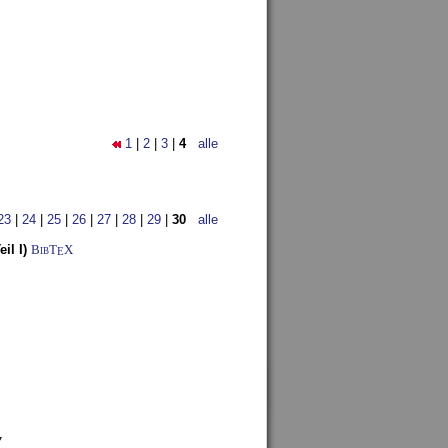
1
|
2
|
3
|
4
alle
23
|
24
|
25
|
26
|
27
|
28
|
29
|
30
alle
il I)
BibT
X
E
7