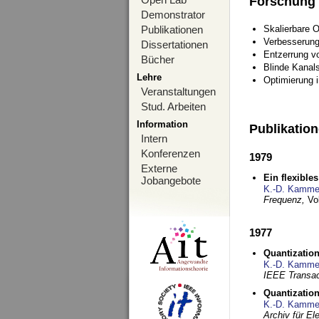
Forschung
Demonstrator
Publikationen
Skalierbare 
Verbesserun
Dissertationen
Entzerrung v
Bücher
Blinde Kanal
Lehre
Optimierung 
Veranstaltungen
Stud. Arbeiten
Information
Publikatio
Intern
Konferenzen
1979
Externe
Ein flexible
Jobangebote
K.-D. Kamme
Frequenz,
Vo
1977
Quantization
K.-D. Kamme
IEEE Transac
Quantization
K.-D. Kamme
Archiv für E