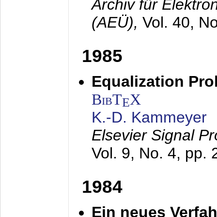
Archiv für Elektr
(AEÜ),
Vol. 40, N
1985
Equalization Pro
BibT
X
E
K.-D. Kammeyer
Elsevier Signal P
Vol. 9, No. 4, pp.
1984
Ein neues Verfah