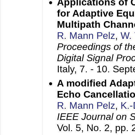
Applications of
for Adaptive Equ
Multipath Chann
R. Mann Pelz
,
W. 
Proceedings of th
Digital Signal Pr
Italy,
7. - 10. Sep
A modified Adapt
Echo Cancellati
R. Mann Pelz
,
K.
IEEE Journal on 
Vol. 5, No. 2, pp.