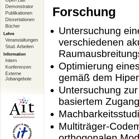
Demonstrator
Forschung
Publikationen
Dissertationen
Bücher
Untersuchung ein
Lehre
verschiedenen ak
Veranstaltungen
Stud. Arbeiten
Raumausbreitung
Information
Intern
Optimierung ein
Konferenzen
Externe
gemäß dem Hiperl
Jobangebote
Untersuchung zur 
basiertem Zugan
Machbarkeitsstud
Multiträger-Codem
orthogonalen Mod