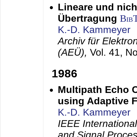
Lineare und nich
Übertragung
Bib
K.-D. Kammeyer
Archiv für Elektr
(AEÜ),
Vol. 41, N
1986
Multipath Echo 
using Adaptive F
K.-D. Kammeyer
IEEE Internationa
and Signal Proce