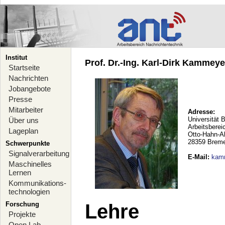
Institut
Prof. Dr.-Ing. Karl-Dirk Kammeyer
Startseite
Nachrichten
Jobangebote
Presse
Mitarbeiter
Adresse:
Universität 
Über uns
Arbeitsberei
Lageplan
Otto-Hahn-A
28359 Brem
Schwerpunkte
Signalverarbeitung
E-Mail
:
kam
Maschinelles
Lernen
Kommunikations-
technologien
Forschung
Lehre
Projekte
Open Lab