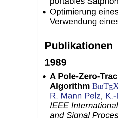
portables Satpho
Optimierung eine
Verwendung eines
Publikationen
1989
A Pole-Zero-Tra
Algorithm
BibT
E
R. Mann Pelz
,
K.
IEEE Internationa
and Signal Proce