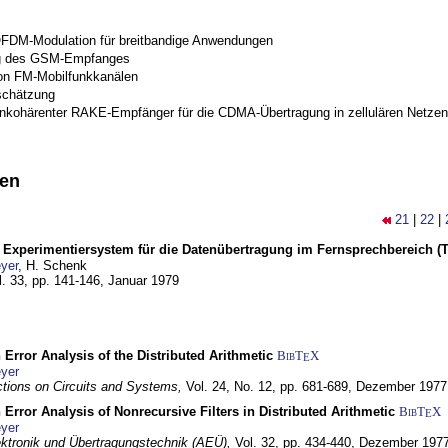
OFDM-Modulation für breitbandige Anwendungen
g des GSM-Empfanges
on FM-Mobilfunkkanälen
schätzung
inkohärenter RAKE-Empfänger für die CDMA-Übertragung in zellulären Netzen
nen
21
|
22
|
s Experimentiersystem für die Datenübertragung im Fernsprechbereich (Te
yer
, H. Schenk
l. 33, pp. 141-146,
Januar 1979
 Error Analysis of the Distributed Arithmetic
BibT
X
E
yer
tions on Circuits and Systems,
Vol. 24, No. 12, pp. 681-689,
Dezember 1977
 Error Analysis of Nonrecursive Filters in Distributed Arithmetic
BibT
X
E
yer
lektronik und Übertragungstechnik (AEÜ),
Vol. 32, pp. 434-440,
Dezember 197