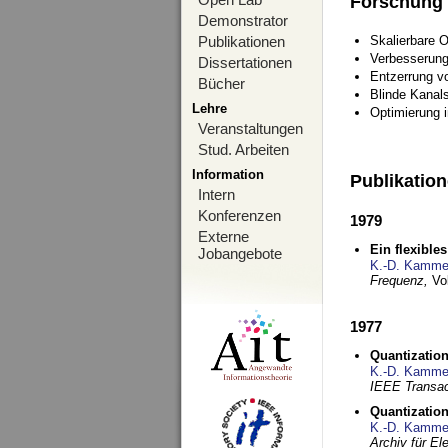
Forschung
Demonstrator
Publikationen
Skalierbare 
Verbesserun
Dissertationen
Entzerrung v
Bücher
Blinde Kanal
Lehre
Optimierung 
Veranstaltungen
Stud. Arbeiten
Information
Publikatio
Intern
Konferenzen
1979
Externe
Ein flexible
Jobangebote
K.-D. Kamme
Frequenz,
Vo
1977
Quantization
K.-D. Kamme
IEEE Transac
Quantization
K.-D. Kamme
Archiv für E