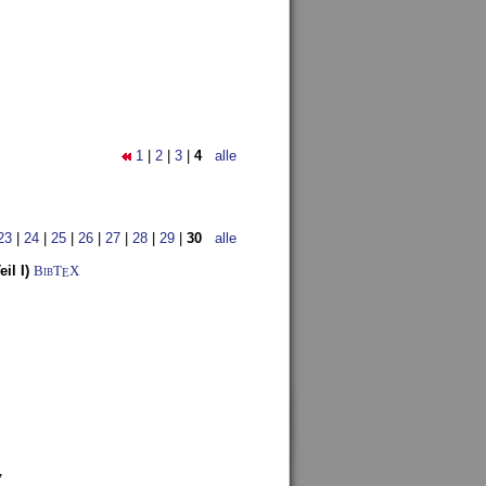
1
|
2
|
3
|
4
alle
23
|
24
|
25
|
26
|
27
|
28
|
29
|
30
alle
il I)
BibT
X
E
7