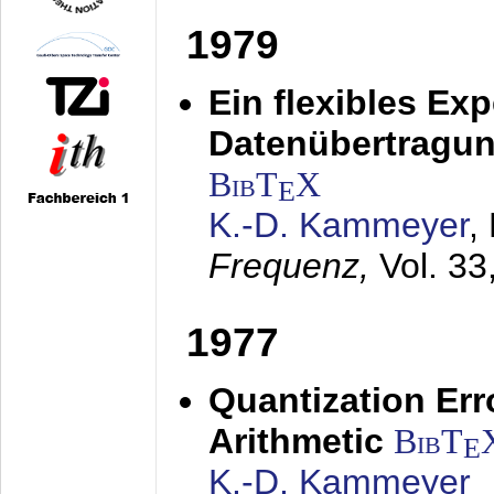
1979
Ein flexibles Ex
Datenübertragung
BibT
X
E
K.-D. Kammeyer
,
Frequenz,
Vol. 33
1977
Quantization Err
Arithmetic
BibT
E
K.-D. Kammeyer