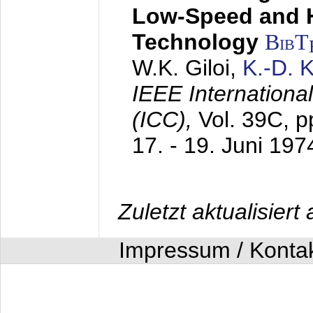
Low-Speed and 
Technology
BibT
W.K. Giloi,
K.-D.
IEEE Internation
(ICC),
Vol. 39C, p
17. - 19. Juni 197
Zuletzt aktualisier
Impressum / Konta