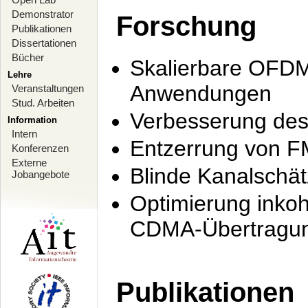
Demonstrator
Forschung
Publikationen
Dissertationen
Bücher
Skalierbare OFDM-
Lehre
Anwendungen
Veranstaltungen
Stud. Arbeiten
Verbesserung de
Information
Intern
Entzerrung von F
Konferenzen
Externe
Blinde Kanalschä
Jobangebote
Optimierung inko
CDMA-Übertragung
Publikationen