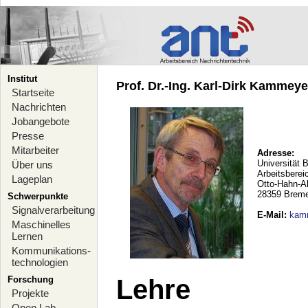
Institut
Prof. Dr.-Ing. Karl-Dirk Kammeyer
Startseite
Nachrichten
Jobangebote
Presse
Mitarbeiter
Adresse:
Universität 
Über uns
Arbeitsberei
Lageplan
Otto-Hahn-A
28359 Brem
Schwerpunkte
Signalverarbeitung
E-Mail
:
kam
Maschinelles
Lernen
Kommunikations-
technologien
Forschung
Lehre
Projekte
Open Lab