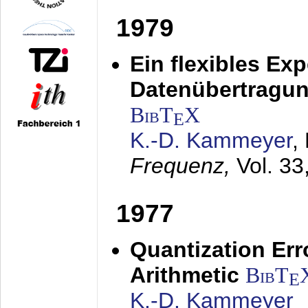
1979
Ein flexibles Ex
Datenübertragung
BibT
X
E
K.-D. Kammeyer
,
Frequenz,
Vol. 33
1977
Quantization Err
Arithmetic
BibT
E
K.-D. Kammeyer