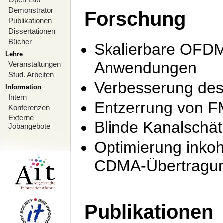
Demonstrator
Forschung
Publikationen
Dissertationen
Bücher
Skalierbare OFDM-
Lehre
Anwendungen
Veranstaltungen
Stud. Arbeiten
Verbesserung de
Information
Intern
Entzerrung von F
Konferenzen
Externe
Blinde Kanalschä
Jobangebote
Optimierung inko
CDMA-Übertragung
Publikationen