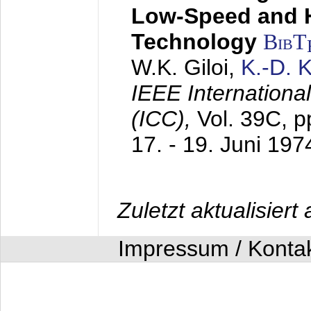
Low-Speed and 
Technology
BibT
W.K. Giloi,
K.-D.
IEEE Internation
(ICC),
Vol. 39C, p
17. - 19. Juni 197
Zuletzt aktualisier
Impressum / Konta