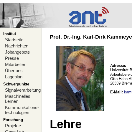
Institut
Prof. Dr.-Ing. Karl-Dirk Kammeyer
Startseite
Nachrichten
Jobangebote
Presse
Mitarbeiter
Adresse:
Universität 
Über uns
Arbeitsberei
Lageplan
Otto-Hahn-A
28359 Brem
Schwerpunkte
Signalverarbeitung
E-Mail
:
kam
Maschinelles
Lernen
Kommunikations-
technologien
Forschung
Lehre
Projekte
Open Lab