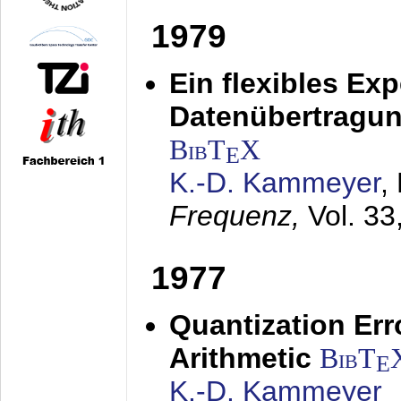
1979
Ein flexibles Ex
Datenübertragung
BibT
X
E
K.-D. Kammeyer
,
Frequenz,
Vol. 33
1977
Quantization Err
Arithmetic
BibT
E
K.-D. Kammeyer