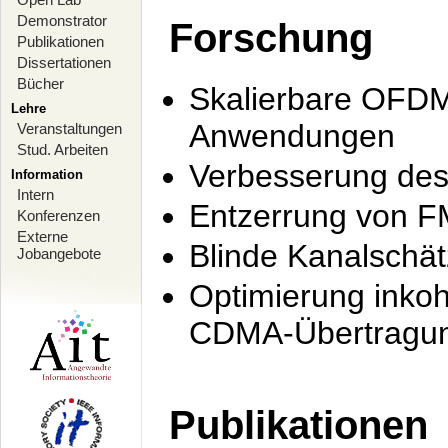
Demonstrator
Forschung
Publikationen
Dissertationen
Bücher
Skalierbare OFDM-
Lehre
Anwendungen
Veranstaltungen
Stud. Arbeiten
Verbesserung de
Information
Intern
Entzerrung von F
Konferenzen
Externe
Blinde Kanalschä
Jobangebote
Optimierung inko
CDMA-Übertragung
Publikationen