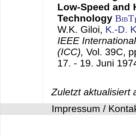
Low-Speed and 
Technology
BibT
W.K. Giloi,
K.-D.
IEEE Internation
(ICC),
Vol. 39C, p
17. - 19. Juni 197
Zuletzt aktualisier
Impressum / Konta