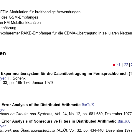
OFDM-Modulation für breitbandige Anwendungen
g des GSM-Empfanges
on FM-Mobilfunkkanälen
schätzung
inkohärenter RAKE-Empfänger für die CDMA-Übertragung in zellulären Netzen
nen
21
|
22
|
s Experimentiersystem für die Datenübertragung im Fernsprechbereich (Tei
yer
, H. Schenk
l. 33, pp. 165-176,
Januar 1979
 Error Analysis of the Distributed Arithmetic
BibT
X
E
yer
tions on Circuits and Systems,
Vol. 24, No. 12, pp. 681-689,
Dezember 1977
 Error Analysis of Nonrecursive Filters in Distributed Arithmetic
BibT
X
E
yer
lektronik und Übertragungstechnik (AEÜ),
Vol. 32, pp. 434-440,
Dezember 197