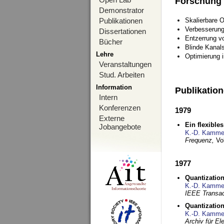
Forschung
Demonstrator
Publikationen
Skalierbare 
Verbesserun
Dissertationen
Entzerrung v
Bücher
Blinde Kanal
Lehre
Optimierung 
Veranstaltungen
Stud. Arbeiten
Information
Publikatio
Intern
Konferenzen
1979
Externe
Ein flexible
Jobangebote
K.-D. Kamme
Frequenz,
Vo
1977
Quantization
K.-D. Kamme
IEEE Transac
Quantization
K.-D. Kamme
Archiv für E