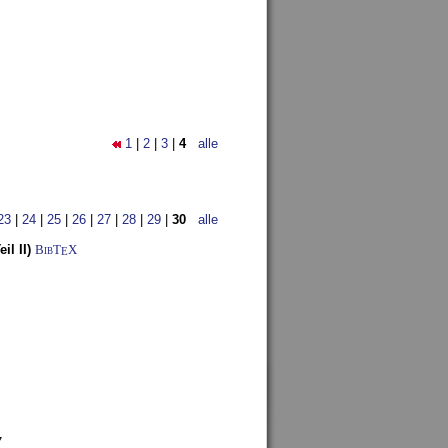
1
|
2
|
3
|
4
alle
23
|
24
|
25
|
26
|
27
|
28
|
29
|
30
alle
l II)
BibT
X
E
7