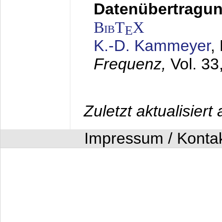
Datenübertragung
BibT
X
E
K.-D. Kammeyer
,
Frequenz,
Vol. 33
Zuletzt aktualisier
Impressum / Konta