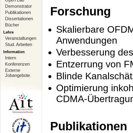
Demonstrator
Forschung
Publikationen
Dissertationen
Bücher
Skalierbare OFDM-
Lehre
Anwendungen
Veranstaltungen
Stud. Arbeiten
Verbesserung de
Information
Intern
Entzerrung von F
Konferenzen
Externe
Blinde Kanalschä
Jobangebote
Optimierung inko
CDMA-Übertragung
Publikationen