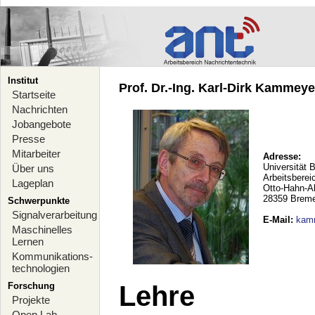
Institut
Prof. Dr.-Ing. Karl-Dirk Kammeyer
Startseite
Nachrichten
Jobangebote
Presse
Mitarbeiter
Adresse:
Universität 
Über uns
Arbeitsberei
Lageplan
Otto-Hahn-A
28359 Brem
Schwerpunkte
Signalverarbeitung
E-Mail
:
kam
Maschinelles
Lernen
Kommunikations-
technologien
Forschung
Lehre
Projekte
Open Lab