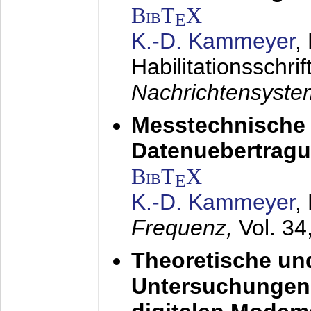
BibT
X
E
K.-D. Kammeyer
,
Habilitationsschrif
Nachrichtensyst
Messtechnische
Datenuebertragu
BibT
X
E
K.-D. Kammeyer
,
Frequenz,
Vol. 34
Theoretische un
Untersuchungen 