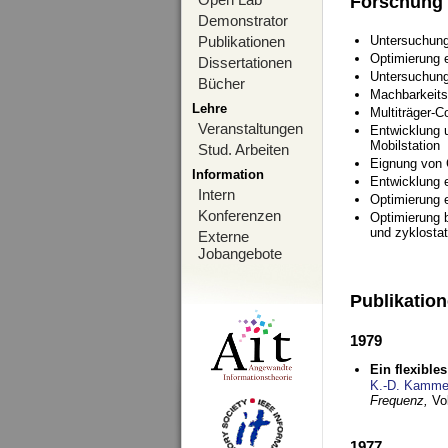
Forschung
Demonstrator
Publikationen
Untersuchung
Optimierung
Dissertationen
Untersuchung
Bücher
Machbarkeits
Lehre
Multiträger-C
Veranstaltungen
Entwicklung u
Mobilstation
Stud. Arbeiten
Eignung von
Information
Entwicklung 
Intern
Optimierung 
Konferenzen
Optimierung 
und zyklostat
Externe
Jobangebote
Publikatio
1979
Ein flexible
K.-D. Kamme
Frequenz,
Vo
1977