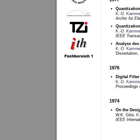
Quantization
K.-D. Kamme
Archiv für E
Quantization
K.-D. Kamme
IEEE Transac
Analyse des 
K.-D. Kamme
Dissertation,
1976
Digital Filte
K.-D. Kamme
Proceedings 
1974
On the Desi
W.K. Giloi,
K
IEEE Interna