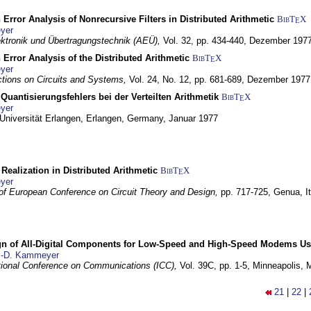
 Error Analysis of Nonrecursive Filters in Distributed Arithmetic
BibT
X
E
yer
lektronik und Übertragungstechnik (AEÜ),
Vol. 32, pp. 434-440,
Dezember 197
 Error Analysis of the Distributed Arithmetic
BibT
X
E
yer
tions on Circuits and Systems,
Vol. 24, No. 12, pp. 681-689,
Dezember 1977
Quantisierungsfehlers bei der Verteilten Arithmetik
BibT
X
E
yer
 Universität Erlangen,
Erlangen, Germany,
Januar 1977
r Realization in Distributed Arithmetic
BibT
X
E
yer
of European Conference on Circuit Theory and Design,
pp. 717-725,
Genua, It
gn of All-Digital Components for Low-Speed and High-Speed Modems 
.-D. Kammeyer
tional Conference on Communications (ICC),
Vol. 39C, pp. 1-5,
Minneapolis,
21
|
22
|