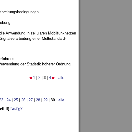
sbreitungsbedingungen
gebung
 die Anwendung in zellularen Mobilfunknetzen
ignalverarbeitung einer Multistandard-
rfahrens
Verwendung der Statistik höherer Ordnung
1
|
2
|
3
|
4
alle
23
|
24
|
25
|
26
|
27
|
28
|
29
|
30
alle
l II)
BibT
X
E