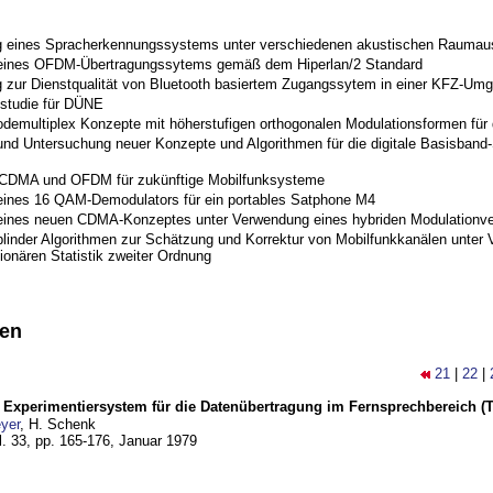
 eines Spracherkennungssystems unter verschiedenen akustischen Raumau
 eines OFDM-Übertragungssytems gemäß dem Hiperlan/2 Standard
 zur Dienstqualität von Bluetooth basiertem Zugangssytem in einer KFZ-Um
studie für DÜNE
odemultiplex Konzepte mit höherstufigen orthogonalen Modulationsformen für
nd Untersuchung neuer Konzepte und Algorithmen für die digitale Basisband-S
 CDMA und OFDM für zukünftige Mobilfunksysteme
eines 16 QAM-Demodulators für ein portables Satphone M4
eines neuen CDMA-Konzeptes unter Verwendung eines hybriden Modulationve
blinder Algorithmen zur Schätzung und Korrektur von Mobilfunkkanälen unter 
ionären Statistik zweiter Ordnung
nen
21
|
22
|
s Experimentiersystem für die Datenübertragung im Fernsprechbereich (Tei
yer
, H. Schenk
l. 33, pp. 165-176,
Januar 1979