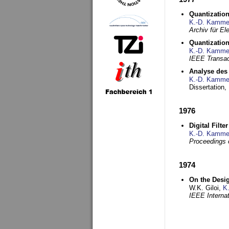
Quantization
K.-D. Kamme
Archiv für E
Quantization
K.-D. Kamme
IEEE Transac
Analyse des 
K.-D. Kamme
Dissertation,
1976
Digital Filte
K.-D. Kamme
Proceedings 
1974
On the Desi
W.K. Giloi,
K
IEEE Interna