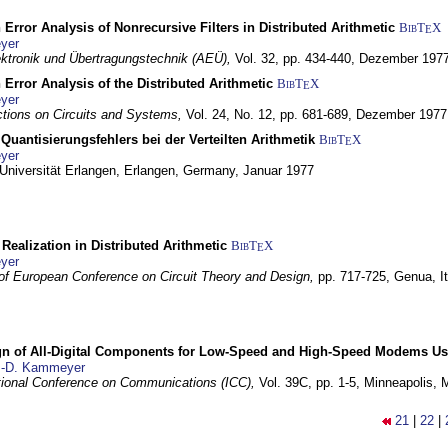
 Error Analysis of Nonrecursive Filters in Distributed Arithmetic
BibT
X
E
yer
lektronik und Übertragungstechnik (AEÜ),
Vol. 32, pp. 434-440,
Dezember 197
 Error Analysis of the Distributed Arithmetic
BibT
X
E
yer
tions on Circuits and Systems,
Vol. 24, No. 12, pp. 681-689,
Dezember 1977
Quantisierungsfehlers bei der Verteilten Arithmetik
BibT
X
E
yer
 Universität Erlangen,
Erlangen, Germany,
Januar 1977
r Realization in Distributed Arithmetic
BibT
X
E
yer
of European Conference on Circuit Theory and Design,
pp. 717-725,
Genua, It
gn of All-Digital Components for Low-Speed and High-Speed Modems 
.-D. Kammeyer
tional Conference on Communications (ICC),
Vol. 39C, pp. 1-5,
Minneapolis,
21
|
22
|