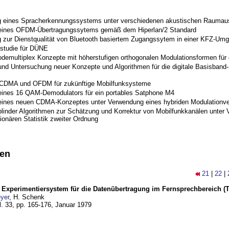
 eines Spracherkennungssystems unter verschiedenen akustischen Raumau
 eines OFDM-Übertragungssytems gemäß dem Hiperlan/2 Standard
 zur Dienstqualität von Bluetooth basiertem Zugangssytem in einer KFZ-Um
studie für DÜNE
odemultiplex Konzepte mit höherstufigen orthogonalen Modulationsformen für
nd Untersuchung neuer Konzepte und Algorithmen für die digitale Basisband-S
 CDMA und OFDM für zukünftige Mobilfunksysteme
eines 16 QAM-Demodulators für ein portables Satphone M4
eines neuen CDMA-Konzeptes unter Verwendung eines hybriden Modulationve
blinder Algorithmen zur Schätzung und Korrektur von Mobilfunkkanälen unter 
ionären Statistik zweiter Ordnung
nen
21
|
22
|
s Experimentiersystem für die Datenübertragung im Fernsprechbereich (Tei
yer
, H. Schenk
l. 33, pp. 165-176,
Januar 1979