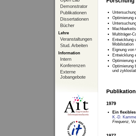
Forschung
Demonstrator
Publikationen
Untersuchung
Optimierung
Dissertationen
Untersuchung
Bücher
Machbarkeits
Lehre
Multiträger-C
Veranstaltungen
Entwicklung u
Mobilstation
Stud. Arbeiten
Eignung von
Information
Entwicklung 
Intern
Optimierung 
Konferenzen
Optimierung 
und zyklostat
Externe
Jobangebote
Publikatio
1979
Ein flexible
K.-D. Kamme
Frequenz,
Vo
1977