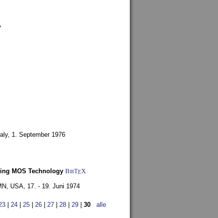
7
aly,
1. September 1976
Using MOS Technology
BibT
X
E
 MN, USA,
17. - 19. Juni 1974
23
|
24
|
25
|
26
|
27
|
28
|
29
|
30
alle