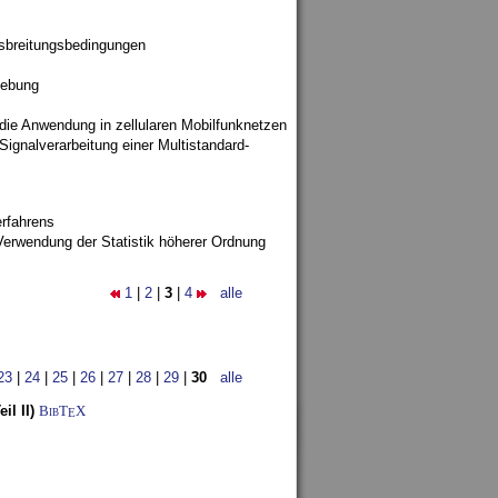
sbreitungsbedingungen
gebung
 die Anwendung in zellularen Mobilfunknetzen
ignalverarbeitung einer Multistandard-
rfahrens
Verwendung der Statistik höherer Ordnung
1
|
2
|
3
|
4
alle
23
|
24
|
25
|
26
|
27
|
28
|
29
|
30
alle
l II)
BibT
X
E