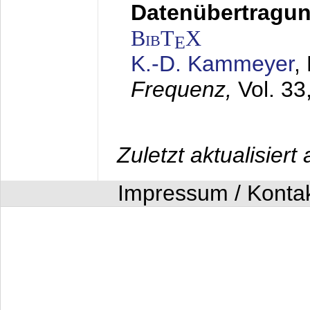
Datenübertragung
BibT
X
E
K.-D. Kammeyer
,
Frequenz,
Vol. 33
Zuletzt aktualisier
Impressum / Konta