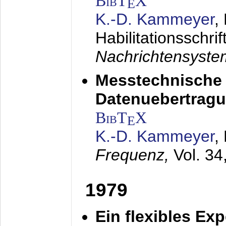
BibT
X
E
K.-D. Kammeyer
,
Habilitationsschrif
Nachrichtensyst
Messtechnische
Datenuebertragu
BibT
X
E
K.-D. Kammeyer
,
Frequenz,
Vol. 34
1979
Ein flexibles Ex