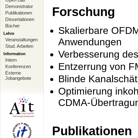
Demonstrator
Forschung
Publikationen
Dissertationen
Bücher
Skalierbare OFDM-
Lehre
Anwendungen
Veranstaltungen
Stud. Arbeiten
Verbesserung de
Information
Intern
Entzerrung von F
Konferenzen
Externe
Blinde Kanalschä
Jobangebote
Optimierung inko
CDMA-Übertragung
Publikationen