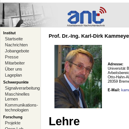
Institut
Prof. Dr.-Ing. Karl-Dirk Kammeyer
Startseite
Nachrichten
Jobangebote
Presse
Mitarbeiter
Adresse:
Universität 
Über uns
Arbeitsberei
Lageplan
Otto-Hahn-A
28359 Brem
Schwerpunkte
Signalverarbeitung
E-Mail
:
kam
Maschinelles
Lernen
Kommunikations-
technologien
Forschung
Lehre
Projekte
Open Lab