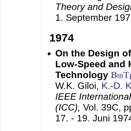
Theory and Desig
1. September 197
1974
On the Design of
Low-Speed and 
Technology
BibT
W.K. Giloi,
K.-D.
IEEE Internation
(ICC),
Vol. 39C, p
17. - 19. Juni 197