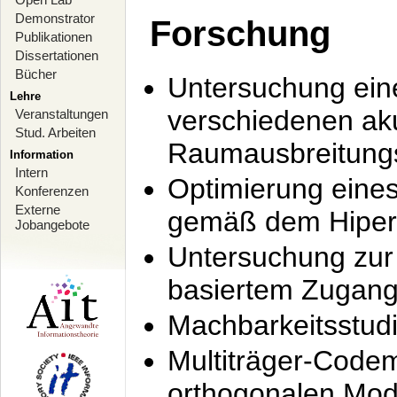
Demonstrator
Forschung
Publikationen
Dissertationen
Bücher
Untersuchung ein
Lehre
verschiedenen ak
Veranstaltungen
Stud. Arbeiten
Raumausbreitung
Information
Intern
Optimierung ein
Konferenzen
Externe
gemäß dem Hiperl
Jobangebote
Untersuchung zur 
basiertem Zugan
Machbarkeitsstud
Multiträger-Codem
orthogonalen Mod