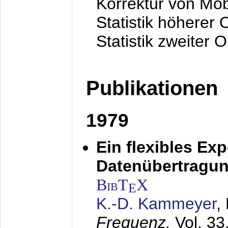
Korrektur von Mo
Statistik höherer
Statistik zweiter 
Publikationen
1979
Ein flexibles Ex
Datenübertragung
BibT
X
E
K.-D. Kammeyer
,
Frequenz,
Vol. 33