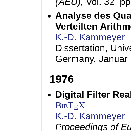
(AEÜ),
Vol. 32, p
Analyse des Quan
Verteilten Arithm
K.-D. Kammeyer
Dissertation, Univ
Germany,
Januar
1976
Digital Filter Re
BibT
X
E
K.-D. Kammeyer
Proceedings of Eu