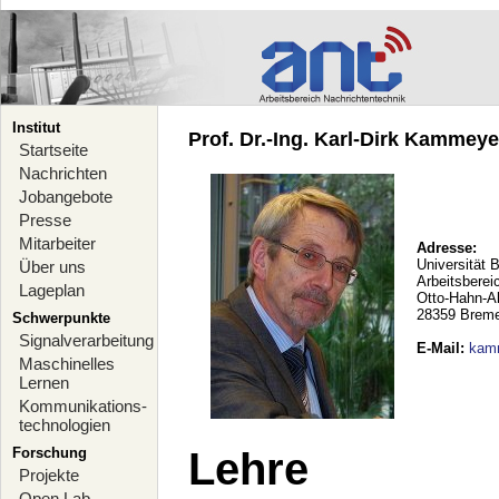
Institut
Prof. Dr.-Ing. Karl-Dirk Kammeyer
Startseite
Nachrichten
Jobangebote
Presse
Mitarbeiter
Adresse:
Universität 
Über uns
Arbeitsberei
Lageplan
Otto-Hahn-A
28359 Brem
Schwerpunkte
Signalverarbeitung
E-Mail
:
kam
Maschinelles
Lernen
Kommunikations-
technologien
Forschung
Lehre
Projekte
Open Lab