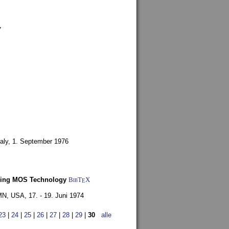
7
aly,
1. September 1976
Using MOS Technology
BibT
X
E
 MN, USA,
17. - 19. Juni 1974
23
|
24
|
25
|
26
|
27
|
28
|
29
|
30
alle