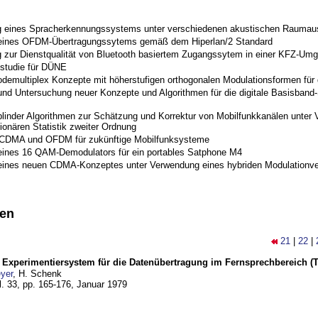
 eines Spracherkennungssystems unter verschiedenen akustischen Raumau
 eines OFDM-Übertragungssytems gemäß dem Hiperlan/2 Standard
 zur Dienstqualität von Bluetooth basiertem Zugangssytem in einer KFZ-Um
studie für DÜNE
odemultiplex Konzepte mit höherstufigen orthogonalen Modulationsformen für
nd Untersuchung neuer Konzepte und Algorithmen für die digitale Basisband-S
blinder Algorithmen zur Schätzung und Korrektur von Mobilfunkkanälen unter 
ionären Statistik zweiter Ordnung
 CDMA und OFDM für zukünftige Mobilfunksysteme
eines 16 QAM-Demodulators für ein portables Satphone M4
eines neuen CDMA-Konzeptes unter Verwendung eines hybriden Modulationve
nen
21
|
22
|
s Experimentiersystem für die Datenübertragung im Fernsprechbereich (Tei
yer
, H. Schenk
l. 33, pp. 165-176,
Januar 1979