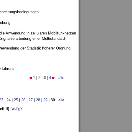
sbreitungsbedingungen
gebung
 die Anwendung in zellularen Mobilfunknetzen
ignalverarbeitung einer Multistandard-
Verwendung der Statistik höherer Ordnung
rfahrens
1
|
2
|
3
|
4
alle
23
|
24
|
25
|
26
|
27
|
28
|
29
|
30
alle
l II)
BibT
X
E