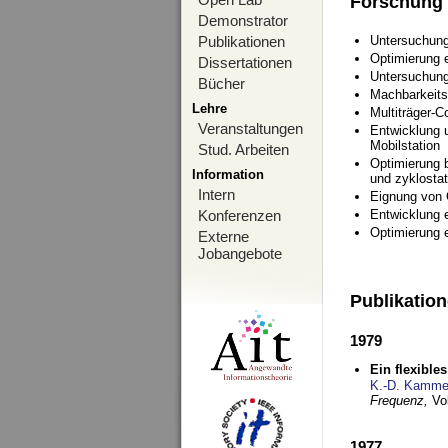
Forschung
Demonstrator
Publikationen
Untersuchung
Optimierung
Dissertationen
Untersuchung
Bücher
Machbarkeits
Lehre
Multiträger-C
Veranstaltungen
Entwicklung u
Mobilstation
Stud. Arbeiten
Optimierung 
Information
und zyklostat
Intern
Eignung von
Konferenzen
Entwicklung 
Optimierung 
Externe
Jobangebote
Publikatio
1979
Ein flexible
K.-D. Kamme
Frequenz,
Vo
1977