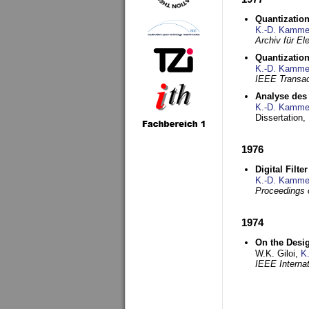
Quantization
K.-D. Kamme
Archiv für E
Quantization
K.-D. Kamme
IEEE Transac
Analyse des 
K.-D. Kamme
Dissertation,
1976
Digital Filte
K.-D. Kamme
Proceedings 
1974
On the Desi
W.K. Giloi,
K
IEEE Interna