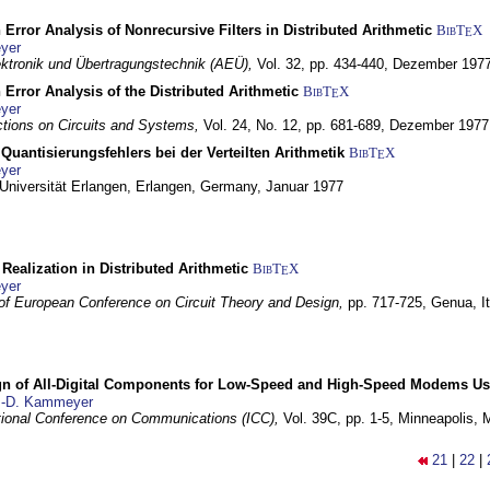
 Error Analysis of Nonrecursive Filters in Distributed Arithmetic
BibT
X
E
yer
lektronik und Übertragungstechnik (AEÜ),
Vol. 32, pp. 434-440,
Dezember 197
 Error Analysis of the Distributed Arithmetic
BibT
X
E
yer
tions on Circuits and Systems,
Vol. 24, No. 12, pp. 681-689,
Dezember 1977
Quantisierungsfehlers bei der Verteilten Arithmetik
BibT
X
E
yer
 Universität Erlangen,
Erlangen, Germany,
Januar 1977
r Realization in Distributed Arithmetic
BibT
X
E
yer
of European Conference on Circuit Theory and Design,
pp. 717-725,
Genua, It
gn of All-Digital Components for Low-Speed and High-Speed Modems 
.-D. Kammeyer
tional Conference on Communications (ICC),
Vol. 39C, pp. 1-5,
Minneapolis,
21
|
22
|