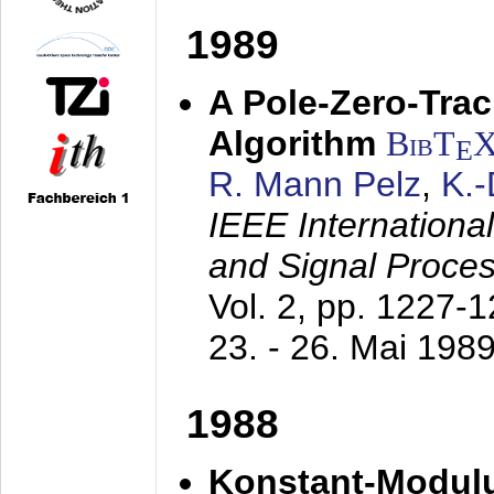
1989
A Pole-Zero-Tra
Algorithm
BibT
E
R. Mann Pelz
,
K.
IEEE Internationa
and Signal Proce
Vol. 2, pp. 1227-
23. - 26. Mai 198
1988
Konstant-Modulu