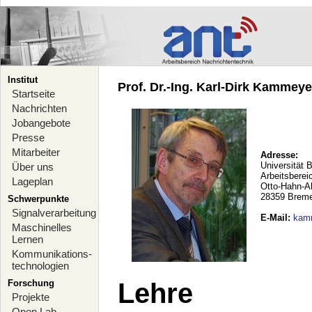
Institut
Prof. Dr.-Ing. Karl-Dirk Kammeyer
Startseite
Nachrichten
Jobangebote
Presse
Mitarbeiter
Adresse:
Universität 
Über uns
Arbeitsberei
Lageplan
Otto-Hahn-A
28359 Brem
Schwerpunkte
Signalverarbeitung
E-Mail
:
kam
Maschinelles
Lernen
Kommunikations-
technologien
Forschung
Lehre
Projekte
Open Lab