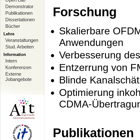
Demonstrator
Forschung
Publikationen
Dissertationen
Bücher
Skalierbare OFDM-
Lehre
Anwendungen
Veranstaltungen
Stud. Arbeiten
Verbesserung de
Information
Intern
Entzerrung von F
Konferenzen
Externe
Blinde Kanalschä
Jobangebote
Optimierung inko
CDMA-Übertragung
Publikationen