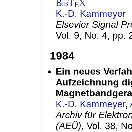
BibT
X
E
K.-D. Kammeyer
Elsevier Signal P
Vol. 9, No. 4, pp.
1984
Ein neues Verfah
Aufzeichnung dig
Magnetbandgera
K.-D. Kammeyer
,
Archiv für Elektr
(AEÜ),
Vol. 38, N