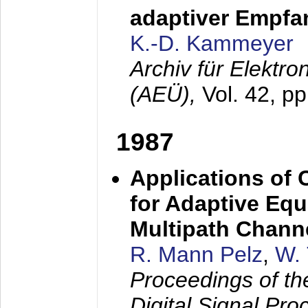
adaptiver Empfan
K.-D. Kammeyer
Archiv für Elektr
(AEÜ),
Vol. 42, p
1987
Applications of
for Adaptive Equ
Multipath Chann
R. Mann Pelz
,
W. 
Proceedings of th
Digital Signal Pr