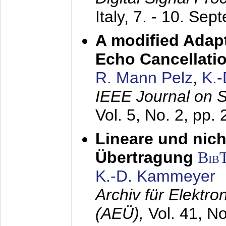
Italy,
7. - 10. Sep
A modified Adapt
Echo Cancellati
R. Mann Pelz
,
K.
IEEE Journal on 
Vol. 5, No. 2, pp.
Lineare und nich
Übertragung
Bib
K.-D. Kammeyer
Archiv für Elektr
(AEÜ),
Vol. 41, N