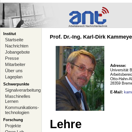
Institut
Prof. Dr.-Ing. Karl-Dirk Kammeyer
Startseite
Nachrichten
Jobangebote
Presse
Mitarbeiter
Adresse:
Universität 
Über uns
Arbeitsberei
Lageplan
Otto-Hahn-A
28359 Brem
Schwerpunkte
Signalverarbeitung
E-Mail
:
kam
Maschinelles
Lernen
Kommunikations-
technologien
Forschung
Lehre
Projekte
Open Lab