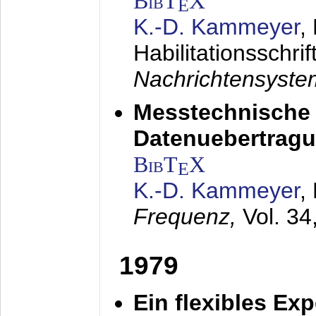
BibT
X
E
K.-D. Kammeyer
,
Habilitationsschrif
Nachrichtensyst
Messtechnische
Datenuebertragu
BibT
X
E
K.-D. Kammeyer
,
Frequenz,
Vol. 34
1979
Ein flexibles Ex