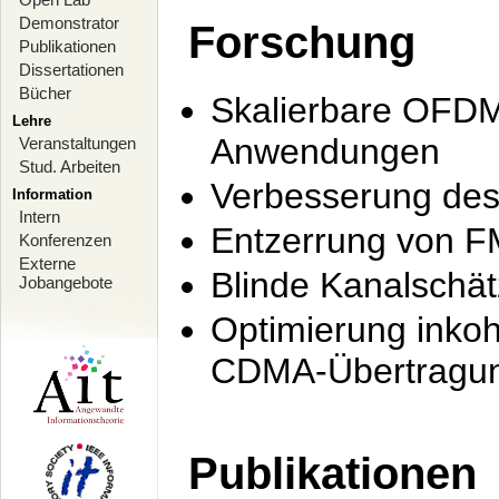
Demonstrator
Forschung
Publikationen
Dissertationen
Bücher
Skalierbare OFDM-
Lehre
Anwendungen
Veranstaltungen
Stud. Arbeiten
Verbesserung de
Information
Intern
Entzerrung von F
Konferenzen
Externe
Blinde Kanalschä
Jobangebote
Optimierung inko
CDMA-Übertragung
Publikationen