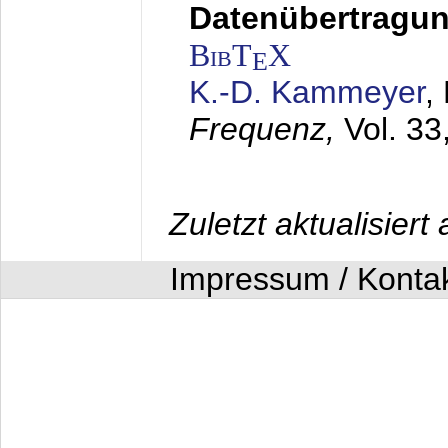
Datenübertragung
BibT
X
E
K.-D. Kammeyer
,
Frequenz,
Vol. 33
Zuletzt aktualisier
Impressum / Konta