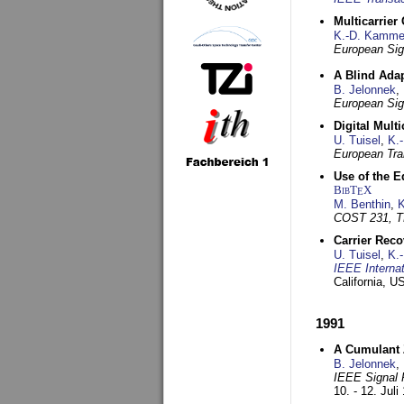
Multicarrier
K.-D. Kamme
European Sig
A Blind Adap
B. Jelonnek
,
European Sig
Digital Mult
U. Tuisel
,
K.
European Tra
Use of the E
BibT
X
E
M. Benthin
,
K
COST 231, T
Carrier Reco
U. Tuisel
,
K.
IEEE Interna
California, 
1991
A Cumulant Z
B. Jelonnek
,
IEEE Signal 
10. - 12. Juli