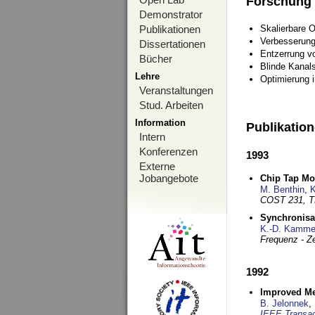
Forschung
Demonstrator
Publikationen
Skalierbare 
Verbesserun
Dissertationen
Entzerrung v
Bücher
Blinde Kanal
Lehre
Optimierung 
Veranstaltungen
Stud. Arbeiten
Information
Publikatio
Intern
Konferenzen
1993
Externe
Jobangebote
Chip Tap Mo
M. Benthin
,
K
COST 231, T
Synchronisa
K.-D. Kamme
Frequenz - Ze
1992
Improved Met
B. Jelonnek
,
IEEE Transac