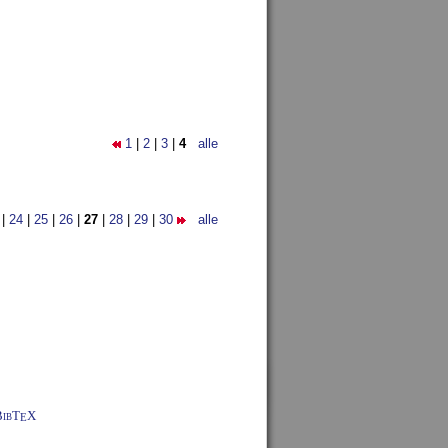
1
|
2
|
3
|
4
alle
|
24
|
25
|
26
|
27
|
28
|
29
|
30
alle
BibT
X
E