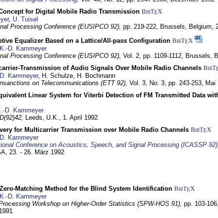
 Concept for Digital Mobile Radio Transmission
BibT
X
E
yer
,
U. Tuisel
nal Processing Conference (EUSIPCO 92),
pp. 219-222,
Brussels, Belgium,
tive Equalizer Based on a Lattice/All-pass Configuration
BibT
X
E
K.-D. Kammeyer
nal Processing Conference (EUSIPCO 92),
Vol. 2, pp. 1109-1112,
Brussels, 
icarrier-Transmission of Audio Signals Over Mobile Radio Channels
BibT
-D. Kammeyer
, H. Schulze, H. Bochmann
nsanctions on Telecommunications (ETT 92),
Vol. 3, No. 3, pp. 243-253,
Mai
quivalent Linear System for Viterbi Detection of FM Transmitted Data w
.-D. Kammeyer
D(92)42,
Leeds, U.K.,
1. April 1992
very for Multicarrier Transmission over Mobile Radio Channels
BibT
X
E
-D. Kammeyer
tional Conference on Acoustics, Speech, and Signal Processing (ICASSP 92)
USA,
23. - 26. März 1992
ero-Matching Method for the Blind System Identification
BibT
X
E
K.-D. Kammeyer
Processing Workshop on Higher-Order Statistics (SPW-HOS 91),
pp. 103-106
 1991