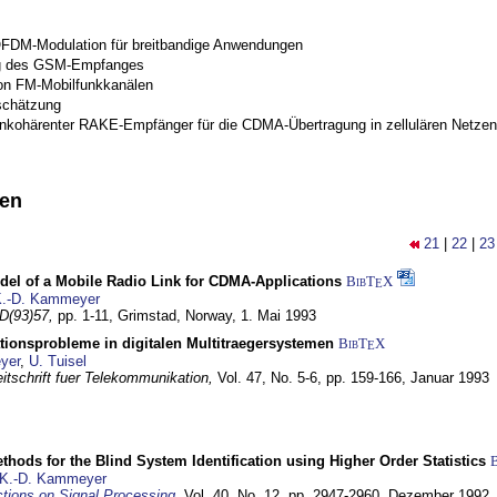
OFDM-Modulation für breitbandige Anwendungen
g des GSM-Empfanges
on FM-Mobilfunkkanälen
schätzung
inkohärenter RAKE-Empfänger für die CDMA-Übertragung in zellulären Netzen
nen
21
|
22
|
23
del of a Mobile Radio Link for CDMA-Applications
BibT
X
E
.-D. Kammeyer
D(93)57,
pp. 1-11,
Grimstad, Norway,
1. Mai 1993
tionsprobleme in digitalen Multitraegersystemen
BibT
X
E
yer
,
U. Tuisel
itschrift fuer Telekommunikation,
Vol. 47, No. 5-6, pp. 159-166,
Januar 1993
hods for the Blind System Identification using Higher Order Statistics
K.-D. Kammeyer
tions on Signal Processing
,
Vol. 40, No. 12, pp. 2947-2960,
Dezember 1992