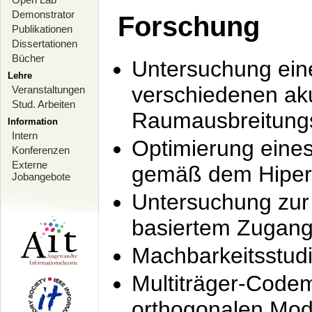
Demonstrator
Forschung
Publikationen
Dissertationen
Bücher
Untersuchung ein
Lehre
verschiedenen ak
Veranstaltungen
Stud. Arbeiten
Raumausbreitung
Information
Intern
Optimierung ein
Konferenzen
Externe
gemäß dem Hiperl
Jobangebote
Untersuchung zur 
basiertem Zugan
Machbarkeitsstud
Multiträger-Codem
orthogonalen Mod