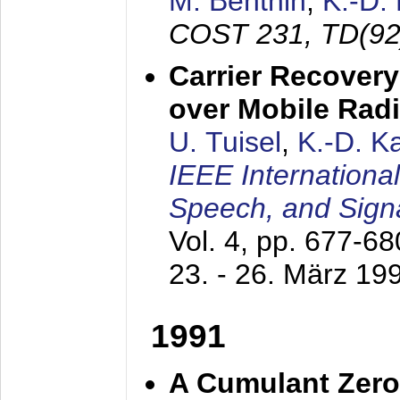
M. Benthin
,
K.-D.
COST 231, TD(92
Carrier Recovery
over Mobile Rad
U. Tuisel
,
K.-D. 
IEEE Internationa
Speech, and Sign
Vol. 4, pp. 677-6
23. - 26. März 19
1991
A Cumulant Zero