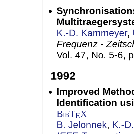
Synchronisations
Multitraegersys
K.-D. Kammeyer
,
Frequenz - Zeitsc
Vol. 47, No. 5-6, 
1992
Improved Method
Identification us
BibT
X
E
B. Jelonnek
,
K.-D