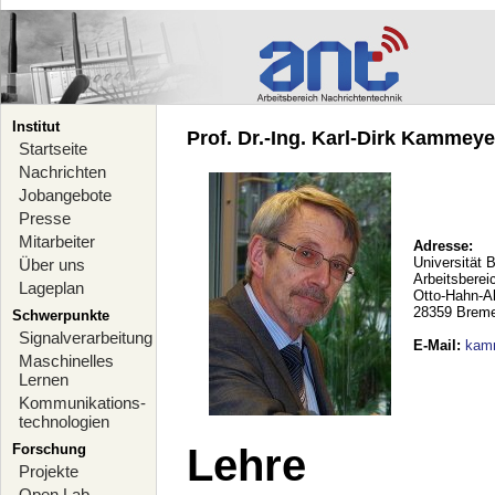
Institut
Prof. Dr.-Ing. Karl-Dirk Kammeyer
Startseite
Nachrichten
Jobangebote
Presse
Mitarbeiter
Adresse:
Universität 
Über uns
Arbeitsberei
Lageplan
Otto-Hahn-A
28359 Brem
Schwerpunkte
Signalverarbeitung
E-Mail
:
kam
Maschinelles
Lernen
Kommunikations-
technologien
Forschung
Lehre
Projekte
Open Lab