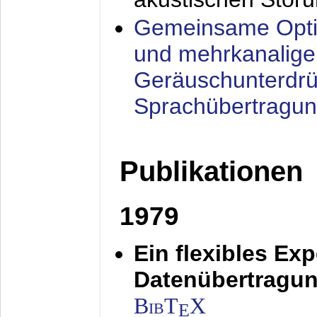
Gemeinsame Opti
und mehrkanalige
Geräuschunterdrü
Sprachübertragu
Publikationen
1979
Ein flexibles Ex
Datenübertragung
BibT
X
E