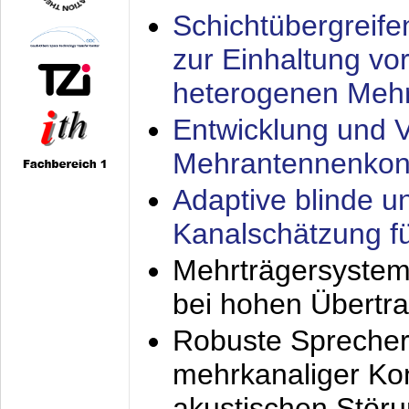
Schichtübergrei
zur Einhaltung vo
heterogenen Meh
Entwicklung und V
Mehrantennenkon
Adaptive blinde u
Kanalschätzung f
Mehrträgersystem
bei hohen Übertr
Robuste Sprecher
mehrkanaliger Ko
akustischen Stör