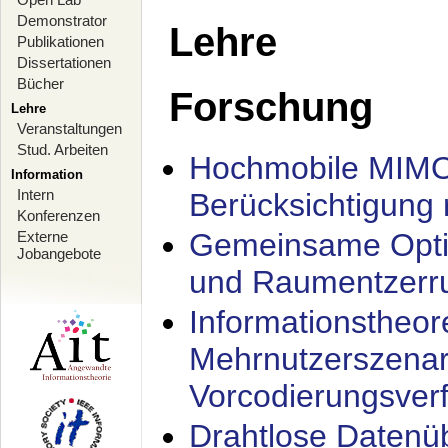
Demonstrator
Lehre
Publikationen
Dissertationen
Bücher
Forschung
Lehre
Veranstaltungen
Stud. Arbeiten
Hochmobile MIMO
Information
Intern
Berücksichtigung 
Konferenzen
Gemeinsame Opti
Externe
Jobangebote
und Raumentzerru
Informationstheor
Mehrnutzerszenar
Vorcodierungsverf
Drahtlose Datenü