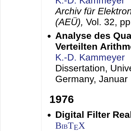
K.-D. Kammeyer
Archiv für Elektr
(AEÜ),
Vol. 32, p
Analyse des Quan
Verteilten Arithm
K.-D. Kammeyer
Dissertation, Univ
Germany,
Januar
1976
Digital Filter Re
BibT
X
E