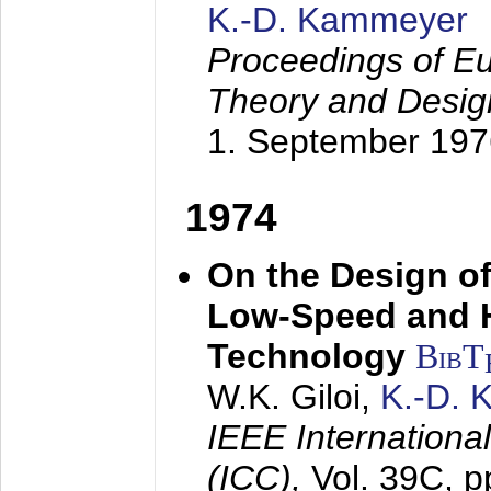
K.-D. Kammeyer
Proceedings of Eu
Theory and Desig
1. September 197
1974
On the Design of
Low-Speed and 
Technology
BibT
W.K. Giloi,
K.-D.
IEEE Internation
(ICC),
Vol. 39C, p