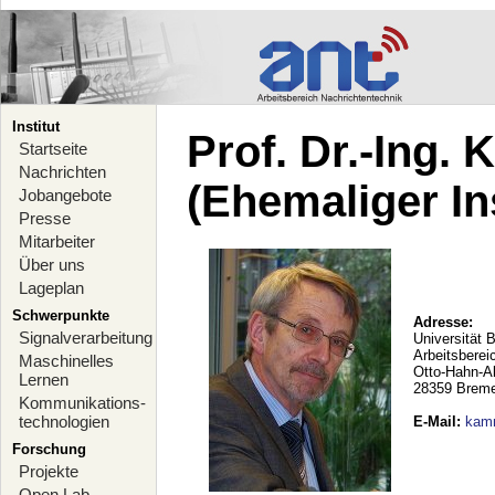
Institut
Prof. Dr.-Ing.
Startseite
Nachrichten
(Ehemaliger Ins
Jobangebote
Presse
Mitarbeiter
Über uns
Lageplan
Schwerpunkte
Adresse:
Signalverarbeitung
Universität 
Arbeitsberei
Maschinelles
Otto-Hahn-A
Lernen
28359 Brem
Kommunikations-
technologien
E-Mail
:
kam
Forschung
Projekte
Open Lab